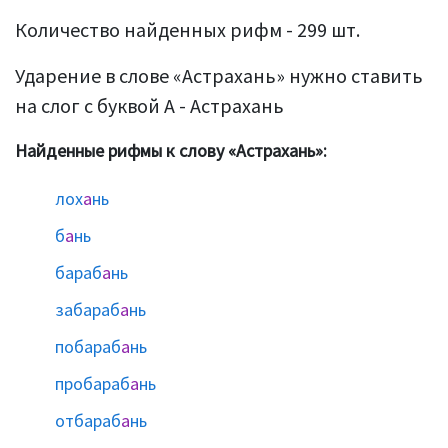
Количество найденных рифм - 299 шт.
Ударение в слове «Астрахань» нужно ставить
на слог с буквой А - Астрахань
Найденные рифмы к слову «Астрахань»:
лох
а
нь
б
а
нь
бараб
а
нь
забараб
а
нь
побараб
а
нь
пробараб
а
нь
отбараб
а
нь