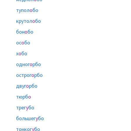
тупол
о
бо
крутол
о
бо
бон
о
бо
ос
о
бо
х
о
бо
одног
о
рбо
острог
о
рбо
двуг
о
рбо
тюрб
о
трег
у
бо
большег
у
бо
тонког
у
бо