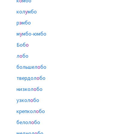
к
о
мбо
кол
у
мбо
р
э
мбо
м
у
мбо-юмбо
Боб
о
л
о
бо
большел
о
бо
твердол
о
бо
низкол
о
бо
узкол
о
бо
крепкол
о
бо
белол
о
бо
меднол
о
бо