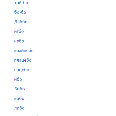
тай-б
о
бо-б
о
Д
а
ббо
и
гбо
н
е
бо
крайн
е
бо
плац
е
бо
ноц
е
бо
и
бо
Биб
о
киб
о
л
и
бо