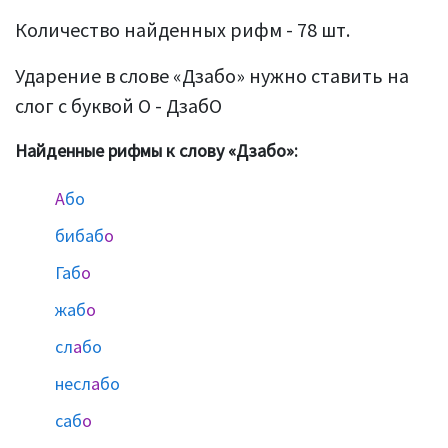
Количество найденных рифм - 78 шт.
Ударение в слове «Дзабо» нужно ставить на
слог с буквой О - ДзабО
Найденные рифмы к слову «Дзабо»:
А
бо
бибаб
о
Габ
о
жаб
о
сл
а
бо
несл
а
бо
саб
о