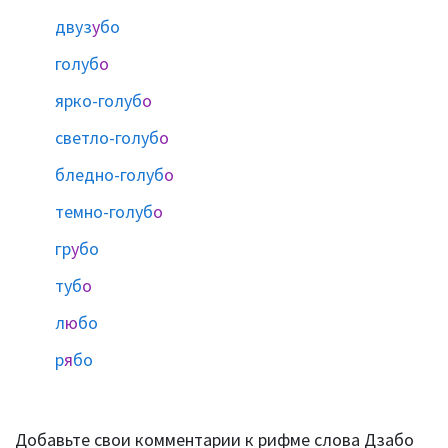
двуз
у
бо
голуб
о
ярко-голуб
о
светло-голуб
о
бледно-голуб
о
темно-голуб
о
гр
у
бо
туб
о
л
ю
бо
р
я
бо
Добавьте свои комментарии к рифме слова Дзабо