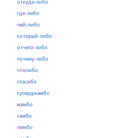
отк
у
да-либо
гд
е
-либо
ч
е
й-либо
кот
о
рый-либо
отчег
о
-либо
почем
у
-либо
чт
о
либо
спас
и
бо
супердж
а
мбо
м
а
мбо
с
а
мбо
л
и
мбо