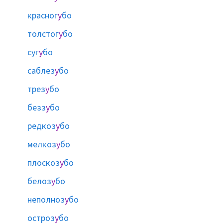
красног
у
бо
толстог
у
бо
суг
у
бо
саблез
у
бо
трез
у
бо
безз
у
бо
редкоз
у
бо
мелкоз
у
бо
плоскоз
у
бо
белоз
у
бо
неполноз
у
бо
остроз
у
бо