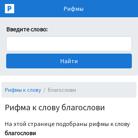
Рифмы
Введите слово:
Рифмы к слову
благослови
Рифма к слову благослови
На этой странице подобраны рифмы к слову
благослови