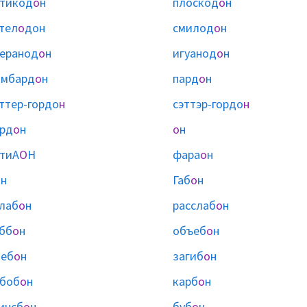
тикод
о
н
плоскод
о
н
тел
о
дон
смилод
о
н
еранод
о
н
игуанод
о
н
омбард
о
н
пард
о
н
ттер-гордо
н
сэттэр-гордо
н
рд
о
н
о
н
тиА
О
Н
фара
о
н
о
н
Габ
о
н
лаб
о
н
расслаб
о
н
бб
о
н
объеб
о
н
ыеб
о
н
загиб
о
н
боб
о
н
карб
о
н
инсб
о
н
буб
о
н