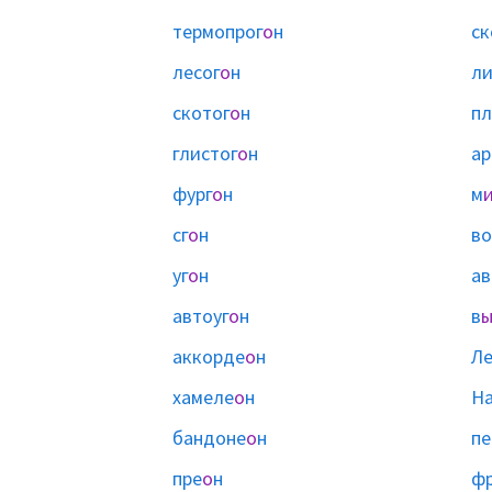
термопрог
о
н
ск
лесог
о
н
ли
скотог
о
н
пл
глистог
о
н
ар
фург
о
н
м
сг
о
н
во
уг
о
н
ав
автоуг
о
н
в
аккорде
о
н
Л
хамеле
о
н
Н
бандоне
о
н
пе
пре
о
н
ф