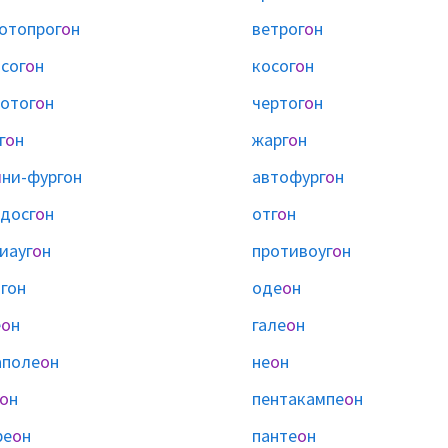
отопрог
о
н
ветрог
о
н
сог
о
н
косог
о
н
отог
о
н
чертог
о
н
г
о
н
жарг
о
н
и
ни-фургон
автофург
о
н
досг
о
н
отг
о
н
иауг
о
н
противоуг
о
н
ы
гон
оде
о
н
е
о
н
гале
о
н
аполе
о
н
не
о
н
о
н
пентакампе
о
н
ре
о
н
панте
о
н