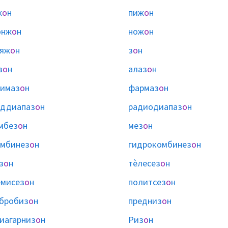
ж
о
н
пиж
о
н
онж
о
н
нож
о
н
няж
о
н
з
о
н
з
о
н
алаз
о
н
имаз
о
н
фармаз
о
н
оддиапаз
о
н
радиодиапаз
о
н
мбез
о
н
мез
о
н
мбинез
о
н
гидрокомбинез
о
н
з
о
н
тѐлесез
о
н
мисез
о
н
политсез
о
н
бробиз
о
н
предниз
о
н
иагарниз
о
н
Риз
о
н