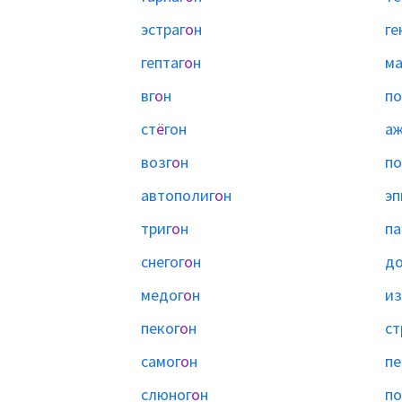
эстраг
о
н
ге
гептаг
о
н
ма
вг
о
н
по
ст
ё
гон
аж
возг
о
н
по
автополиг
о
н
эп
триг
о
н
па
снегог
о
н
до
медог
о
н
из
пеког
о
н
ст
самог
о
н
пе
слюног
о
н
по