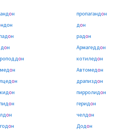
анд
о
н
пропаганд
о
н
о
ндон
д
о
н
пад
о
н
рад
о
н
дд
о
н
Армагедд
о
н
вроподд
о
н
котилед
о
н
омед
о
н
Автомед
о
н
лцед
о
н
драпизд
о
н
кид
о
н
пирролид
о
н
пид
о
н
герид
о
н
алд
о
н
челд
о
н
год
о
н
Дод
о
н