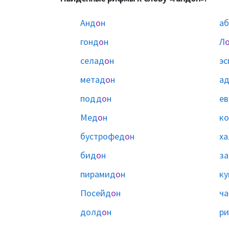
Анд
о
н
аб
гонд
о
н
Л
селад
о
н
эс
метад
о
н
а
подд
о
н
е
Мед
о
н
к
бустрофед
о
н
ха
бид
о
н
за
пирамид
о
н
ку
Посейд
о
н
ч
долд
о
н
ри