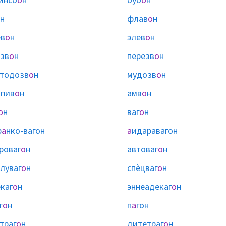
н
флав
о
н
в
о
н
элев
о
н
зв
о
н
перезв
о
н
тодозв
о
н
мудозв
о
н
пив
о
н
амв
о
н
о
н
ваг
о
н
р
а
нко-вагон
а
идаравагон
роваг
о
н
автоваг
о
н
луваг
о
н
спѐцваг
о
н
каг
о
н
эннеадекаг
о
н
г
о
н
п
а
гон
траг
о
н
дитетраг
о
н