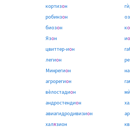
кортиз
о
н
гѝ
робинз
о
н
оз
биоз
о
н
к
о
Яз
о
н
и
цвиттер-и
о
н
га
леги
о
н
ре
Минреги
о
н
на
агрореги
о
н
га
вѐлостади
о
н
мѝ
андростенди
о
н
ха
авиагидродивизи
о
н
ар
хал
я
зион
кв