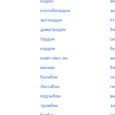
код
о
н
ан
платибел
о
дон
эн
энтэл
о
дон
пт
диметрод
о
н
б
Г
о
рдон
се
корд
о
н
бу
комп-лекс-
о
н
ан
маха
о
н
б
балаб
о
н
са
Лиссаб
о
н
ги
подъеб
о
н
в
тромб
о
н
за
бурб
о
н
гр