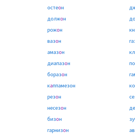
осте
о
н
д
долж
о
н
д
рож
о
н
к
ваз
о
н
га
амаз
о
н
кл
диапаз
о
н
п
бораз
о
н
га
к
а
ппамезон
ко
рез
о
н
се
несез
о
н
де
биз
о
н
зу
гарниз
о
н
ав