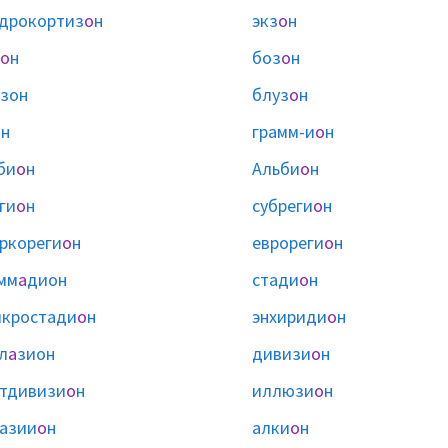
дрокортиз
о
н
экз
о
н
о
н
боз
о
н
зон
блуз
о
н
о
н
грамм-и
о
н
би
о
н
Альби
о
н
ги
о
н
субреги
о
н
ркореги
о
н
еврореги
о
н
мм
а
дион
стади
о
н
кростади
о
н
энхириди
о
н
л
а
зион
дивизи
о
н
тдивизи
о
н
иллюзи
о
н
азии
о
н
алки
о
н