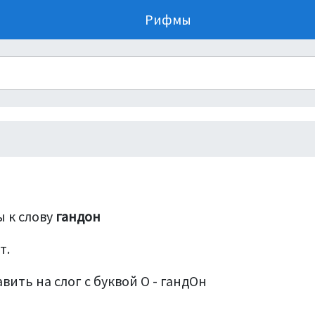
Рифмы
 к слову
гандон
т.
вить на слог с буквой О - гандОн