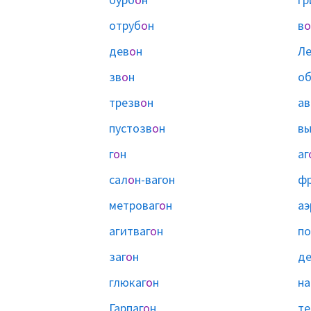
отруб
о
н
в
о
дев
о
н
Ле
зв
о
н
об
трезв
о
н
ав
пустозв
о
н
вы
г
о
н
аг
сал
о
н-вагон
ф
метроваг
о
н
аэ
агитваг
о
н
по
заг
о
н
де
глюкаг
о
н
на
Гарпаг
о
н
те