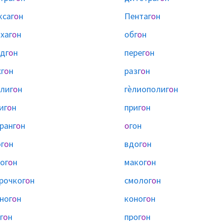
ксаг
о
н
Пентаг
о
н
хаг
о
н
обг
о
н
дг
о
н
перег
о
н
г
о
н
разг
о
н
лиг
о
н
гѐлиополиг
о
н
иг
о
н
приг
о
н
ранг
о
н
о
гон
г
о
н
вдог
о
н
ог
о
н
маког
о
н
рочког
о
н
смолог
о
н
ног
о
н
коног
о
н
г
о
н
прог
о
н