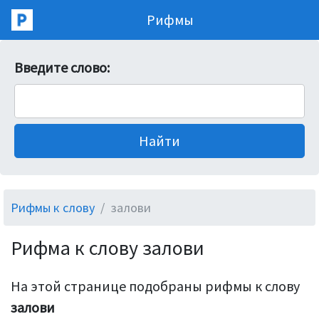
Рифмы
Введите слово:
Рифмы к слову
залови
Рифма к слову залови
На этой странице подобраны рифмы к слову
залови