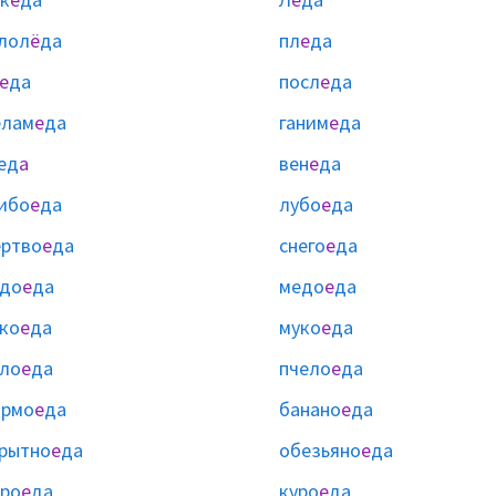
лол
ё
да
пл
е
да
е
да
посл
е
да
елам
е
да
ганим
е
да
ед
а
вен
е
да
ибо
е
да
лубо
е
да
ртво
е
да
снего
е
да
адо
е
да
медо
е
да
ко
е
да
муко
е
да
ло
е
да
пчело
е
да
армо
е
да
банано
е
да
рытно
е
да
обезьяно
е
да
ро
е
да
куро
е
да