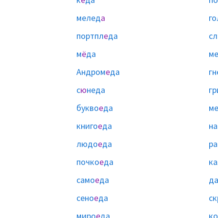
мелед
а
го
портпл
е
да
сл
м
ё
да
м
Андром
е
да
гн
с
ю
неда
гр
букво
е
да
ме
книго
е
да
н
людо
е
да
ра
почко
е
да
ка
само
е
да
д
сено
е
да
ск
миро
е
да
ко