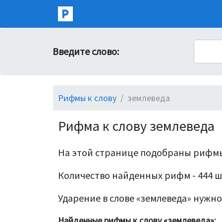
Введите слово:
Рифмы к слову
землеведа
Рифма к слову землеведа
На этой странице подобраны рифмы
Количество найденных рифм - 444 ш
Ударение в слове «землеведа» нужно 
Найденные рифмы к слову «землеведа»: