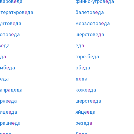
варов
е
да
финно-угров
е
да
тературов
е
да
балетов
е
да
унтов
е
да
мерзлотов
е
да
отов
е
да
шерстове
д
а
в
е
да
ед
а
ед
а
горе-беда
омб
е
да
об
е
да
еда
д
е
да
апр
а
деда
коже
е
да
рне
е
да
шерсте
е
да
ице
е
да
яйце
е
да
ураше
е
да
резед
а
к
е
да
Л
е
да