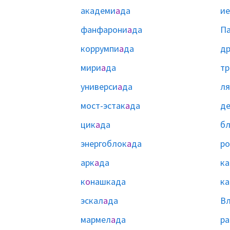
академи
а
да
ие
фанфарони
а
да
П
коррумпи
а
да
д
мири
а
да
тр
универси
а
да
ля
мост-эстак
а
да
де
цик
а
да
б
энергоблок
а
да
ро
арк
а
да
ка
к
о
нашкада
ка
эскал
а
да
В
мармел
а
да
ра