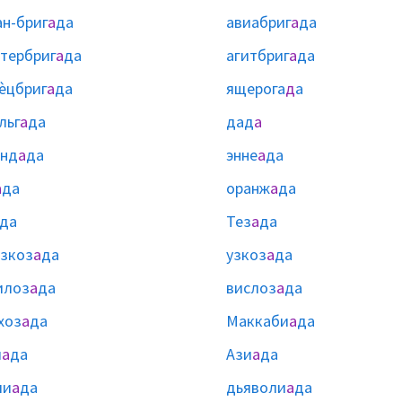
н-бриг
а
да
авиабриг
а
да
тербриг
а
да
агитбриг
а
да
ѐцбриг
а
да
ящерога
д
а
льг
а
да
дад
а
онд
а
да
энне
а
да
а
да
оранж
а
да
да
Тез
а
да
зкоз
а
да
узкоз
а
да
илоз
а
да
вислоз
а
да
хоз
а
да
Маккаби
а
да
и
а
да
Ази
а
да
ли
а
да
дьяволи
а
да