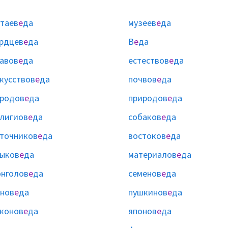
таев
е
да
музеев
е
да
рдцев
е
да
В
е
да
авов
е
да
естествов
е
да
кусствов
е
да
почвов
е
да
родов
е
да
природов
е
да
лигиов
е
да
собаков
е
да
точников
е
да
востоков
е
да
ыков
е
да
материалов
е
да
нголов
е
да
семенов
е
да
нов
е
да
пушкинов
е
да
конов
е
да
японов
е
да