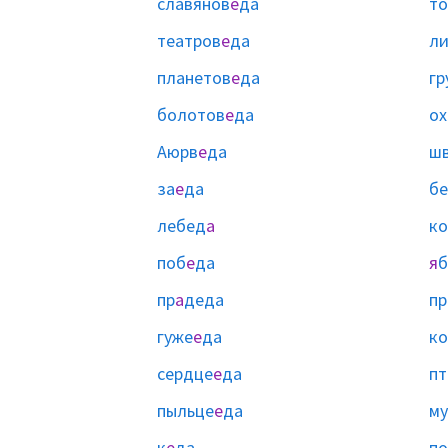
славянов
е
да
то
театров
е
да
ли
планетов
е
да
гр
болотов
е
да
ох
Аюрв
е
да
ш
за
е
да
б
лебед
а
к
поб
е
да
я
б
пр
а
деда
пр
гуже
е
да
ко
сердце
е
да
пт
пыльце
е
да
м
к
е
да
по