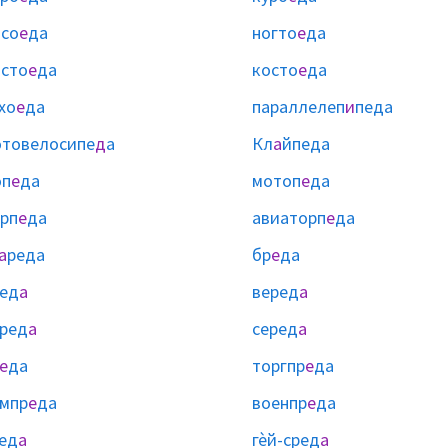
со
е
да
ногто
е
да
сто
е
да
косто
е
да
хо
е
да
параллелеп
и
педа
товелосипе
д
а
Кл
а
йпеда
оп
е
да
мотоп
е
да
рп
е
да
авиаторп
е
да
а
реда
бр
е
да
ед
а
веред
а
ред
а
серед
а
е
да
торгпр
е
да
мпр
е
да
военпр
е
да
ед
а
гѐй-сред
а