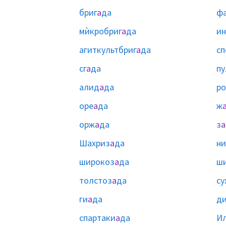
бриг
а
да
фа
мѝкробриг
а
да
ин
агиткультбриг
а
да
сп
сг
а
да
пу
алид
а
да
р
оре
а
да
ж
орж
а
да
з
а
Шахриз
а
да
ни
широкоз
а
да
ш
толстоз
а
да
су
ги
а
да
д
спартаки
а
да
И