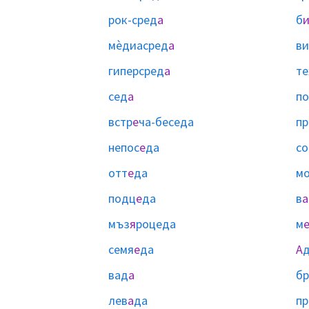
рок-сред
а
б
мѐдиасред
а
ви
гиперсред
а
те
сед
а
по
встр
е
ча-беседа
пр
непос
е
да
со
отт
е
да
м
подц
е
да
в
а
мъз
я
роцеда
м
семя
е
да
А
вад
а
бр
лев
а
да
пр