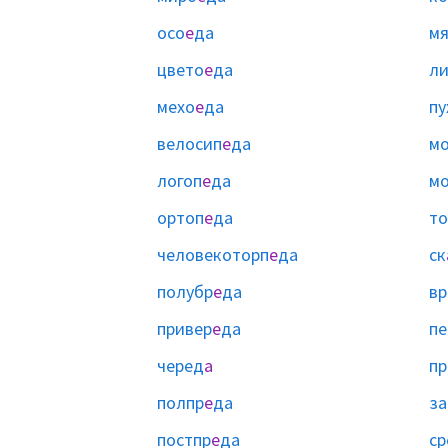
осо
е
да
мя
цвето
е
да
ли
мехо
е
да
пу
велосип
е
да
мо
логоп
е
да
м
ортоп
е
да
то
человекоторп
е
да
ск
полубр
е
да
вр
привер
е
да
пе
черед
а
пр
полпр
е
да
за
постпр
е
да
ср