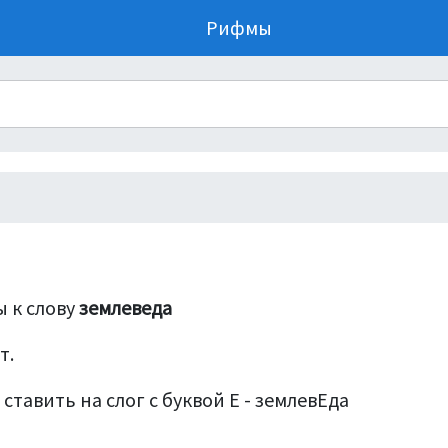
Рифмы
 к слову
землеведа
т.
ставить на слог с буквой Е - землевЕда