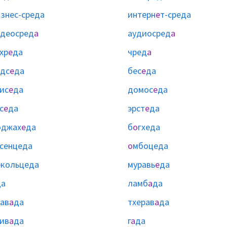
и
знес-среда
интерн
е
т-среда
деосред
а
аудиосред
а
хр
е
да
чред
а
дс
е
да
бес
е
да
ис
е
да
домос
е
да
с
е
да
эрст
е
да
оджах
е
да
б
о
гхеда
сенцеда
о
мбоцеда
е
кольцеда
муравь
е
да
да
ламб
а
да
ав
а
да
тхерав
а
да
ив
а
да
г
а
да