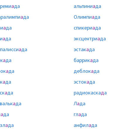
реми
а
да
альпини
а
да
аралимпи
а
да
Олимпи
а
да
ри
а
да
спикери
а
да
и
а
да
эксцентри
а
да
палисси
а
да
эстак
а
да
к
а
да
баррик
а
да
лок
а
да
деблок
а
да
к
а
да
эсток
а
да
ск
а
да
радиокаска
д
а
вальк
а
да
Л
а
да
л
а
да
гл
а
да
зл
а
да
анфил
а
да