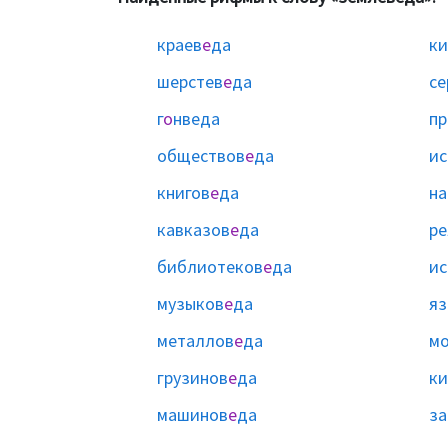
краев
е
да
ки
шерстев
е
да
се
г
о
нведа
пр
обществов
е
да
ис
книгов
е
да
на
кавказов
е
да
ре
библиотеков
е
да
ис
музыков
е
да
яз
металлов
е
да
мо
грузинов
е
да
ки
машинов
е
да
за