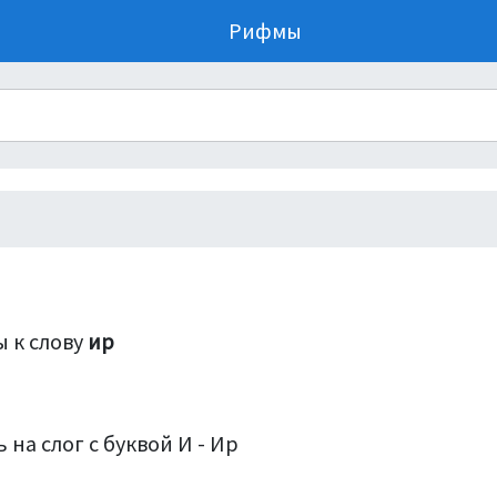
Рифмы
 к слову
ир
 на слог с буквой И - Ир