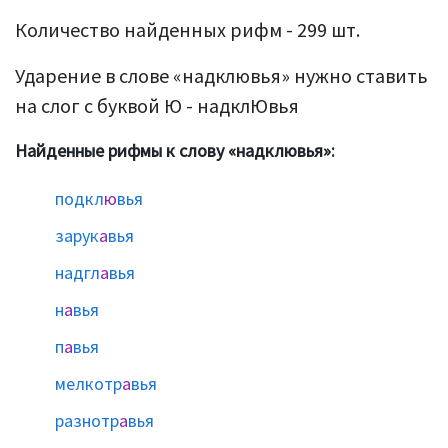
Количество найденных рифм - 299 шт.
Ударение в слове «надклювья» нужно ставить
на слог с буквой Ю - надклЮвья
Найденные рифмы к слову «надклювья»:
подкл
ю
вья
зарук
а
вья
надгл
а
вья
н
а
вья
п
а
вья
мелкотр
а
вья
разнотр
а
вья