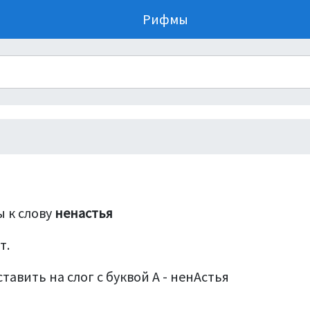
Рифмы
 к слову
ненастья
т.
тавить на слог с буквой А - ненАстья