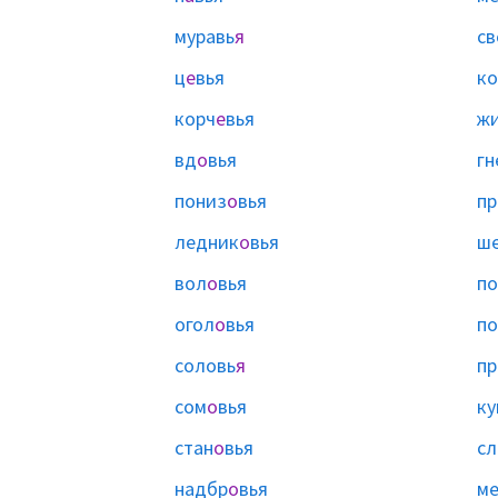
муравь
я
св
ц
е
вья
ко
корч
е
вья
ж
вд
о
вья
гн
пониз
о
вья
пр
ледник
о
вья
ш
вол
о
вья
по
огол
о
вья
по
соловь
я
пр
сом
о
вья
ку
стан
о
вья
сл
надбр
о
вья
м