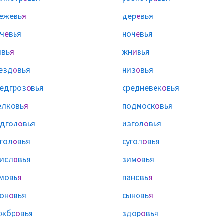
ежевь
я
дер
е
вья
ч
е
вья
ноч
е
вья
ивь
я
жн
и
вья
езд
о
вья
низ
о
вья
едгроз
о
вья
средневек
о
вья
елковь
я
подмоск
о
вья
дгол
о
вья
изгол
о
вья
гол
о
вья
сугол
о
вья
исл
о
вья
зим
о
вья
мовь
я
пановь
я
он
о
вья
сыновь
я
ежбр
о
вья
здор
о
вья