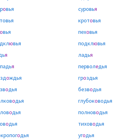
р
о
вья
суровь
я
товья
крот
о
вья
о
вья
пех
о
вья
дкл
ю
вья
подкл
ю
вья
дь
я
ладь
я
падь
я
первол
е
дья
езд
о
ждья
гр
о
здья
зв
о
дья
безв
о
дья
лков
о
дья
глубок
о
водья
лов
о
дья
полнов
о
дья
ов
о
дья
тихов
о
дья
кропог
о
дья
уг
о
дья