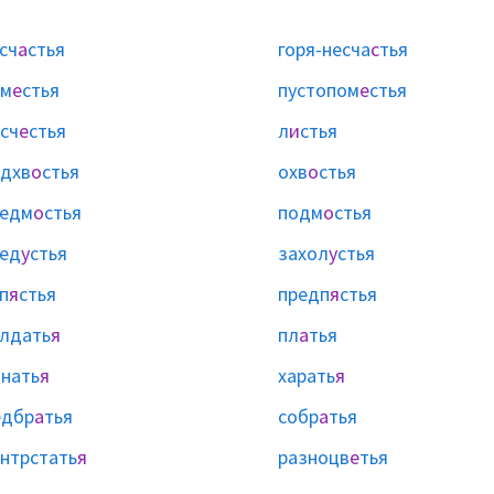
сч
а
стья
горя-несча
с
тья
ом
е
стья
пустопом
е
стья
сч
е
стья
л
и
стья
дхв
о
стья
охв
о
стья
редм
о
стья
подм
о
стья
ед
у
стья
захол
у
стья
п
я
стья
предп
я
стья
лдать
я
пл
а
тья
нать
я
харать
я
едбр
а
тья
собр
а
тья
нтрстать
я
разноцв
е
тья