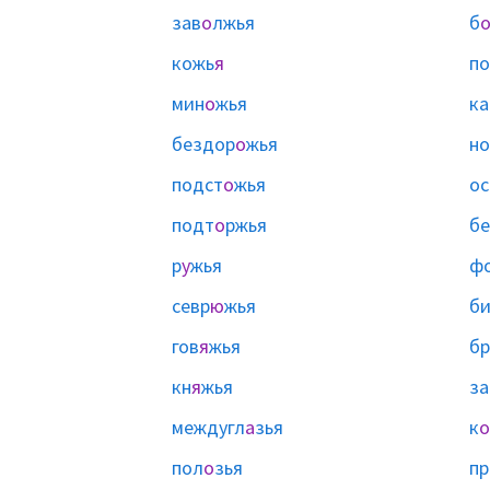
зав
о
лжья
б
кожь
я
п
мин
о
жья
ка
бездор
о
жья
но
подст
о
жья
ос
подт
о
ржья
бе
р
у
жья
ф
севр
ю
жья
би
гов
я
жья
б
кн
я
жья
за
междугл
а
зья
к
о
пол
о
зья
пр