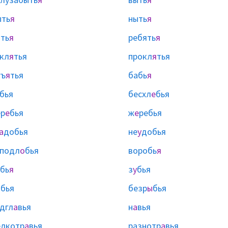
ыть
я
ныть
я
ть
я
ребять
я
кл
я
тья
прокл
я
тья
бъ
я
тья
бабь
я
бья
бесхл
е
бья
р
е
бья
ж
е
ребья
а
добья
не
у
добья
подл
о
бья
воробь
я
бь
я
з
у
бья
ы
бья
безр
ы
бья
дгл
а
вья
н
а
вья
лкотр
а
вья
разнотр
а
вья