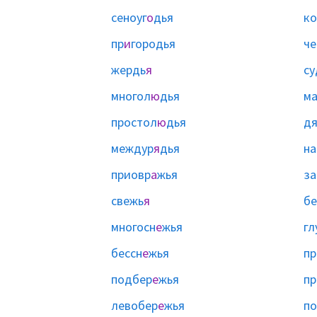
сеноуг
о
дья
ко
пр
и
городья
че
жердь
я
су
многол
ю
дья
м
простол
ю
дья
д
междур
я
дья
на
приовр
а
жья
за
свежь
я
б
многосн
е
жья
гл
бессн
е
жья
пр
подбер
е
жья
пр
левобер
е
жья
по