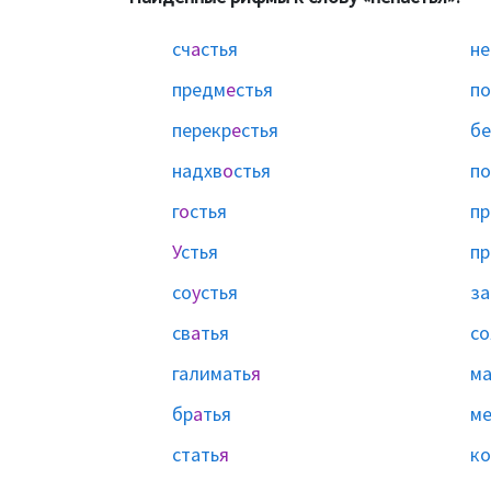
сч
а
стья
не
предм
е
стья
п
перекр
е
стья
бе
надхв
о
стья
по
г
о
стья
п
У
стья
пр
со
у
стья
за
св
а
тья
со
галимать
я
ма
бр
а
тья
м
стать
я
ко