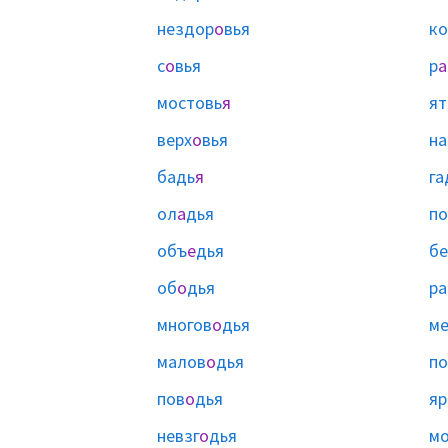
нездор
о
вья
ко
с
о
вья
р
а
мостовь
я
ят
верх
о
вья
на
бадь
я
га
ол
а
дья
по
объ
е
дья
б
об
о
дья
ра
многов
о
дья
ме
малов
о
дья
по
пов
о
дья
яр
невзг
о
дья
мо