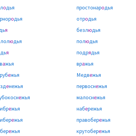
л
о
дья
простонар
о
дья
рнор
о
дья
отр
о
дья
дь
я
безл
ю
дья
алол
ю
дья
пол
ю
дья
ядь
я
подр
я
дья
в
а
жья
вр
а
жья
руб
е
жья
Медв
е
жья
езд
е
нежья
первосн
е
жья
убокосн
е
жья
малосн
е
жья
ибр
е
жья
наб
е
режья
ибер
е
жья
правобер
е
жья
бер
е
жья
крутобер
е
жья