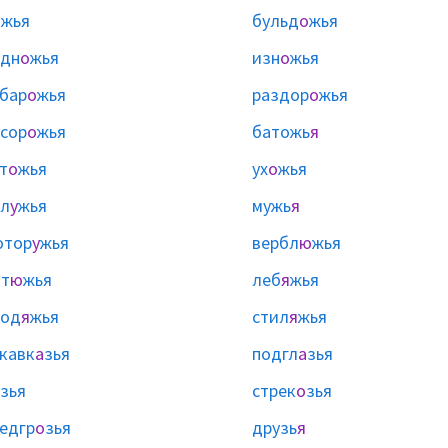
о
жья
бульд
о
жья
одн
о
жья
изн
о
жья
бар
о
жья
раздор
о
жья
сор
о
жья
батожь
я
т
о
жья
ух
о
жья
л
у
жья
мужь
я
отор
у
жья
вербл
ю
жья
т
ю
жья
леб
я
жья
род
я
жья
стил
я
жья
кавк
а
зья
подгл
а
зья
зья
стрек
о
зья
едгр
о
зья
друзь
я