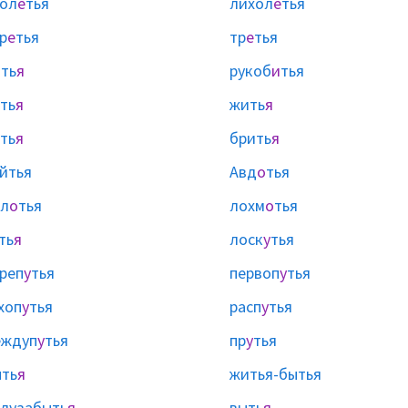
ол
е
тья
лихол
е
тья
р
е
тья
тр
е
тья
ть
я
рукоб
и
тья
ть
я
жить
я
ть
я
брить
я
йтья
Авд
о
тья
л
о
тья
лохм
о
тья
ть
я
лоск
у
тья
реп
у
тья
первоп
у
тья
хоп
у
тья
расп
у
тья
еждуп
у
тья
пр
у
тья
ть
я
житья-бытья
лузабыть
я
выть
я