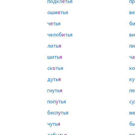
подкл
е
тья
пр
ошм
е
тья
ве
ч
е
тья
би
челоб
и
тья
ви
лить
я
пи
шить
я
ч
а
ск
о
тья
ко
дуть
я
ку
гнуть
я
пе
поп
у
тья
су
бесп
у
тья
м
чуть
я
бы
забыть
я
по