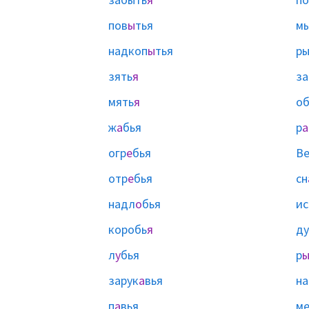
пов
ы
тья
м
надкоп
ы
тья
ры
зять
я
за
мять
я
о
ж
а
бья
р
а
огр
е
бья
Ве
отр
е
бья
сн
надл
о
бья
ис
коробь
я
ду
л
у
бья
р
зарук
а
вья
на
п
а
вья
ме