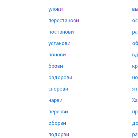
улов
и
в
перестанов
и
ос
постанов
и
ра
установ
и
об
понов
и
вд
бр
о
ви
кр
оздоров
и
но
сноров
и
ят
нарв
и
Х
а
перерв
и
пр
оборв
и
д
подорв
и
ра