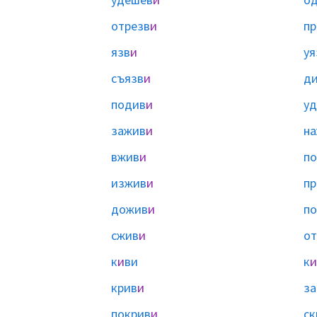
отрезв
и
пр
язв
и
уя
съязв
и
д
подив
и
уд
зажив
и
н
вжив
и
п
изжив
и
п
дожив
и
п
сжив
и
о
к
и
ви
к
и
крив
и
за
покрив
и
ск