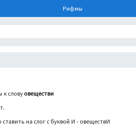
Рифмы
 к слову
овеществи
т.
 ставить на слог с буквой И - овеществИ