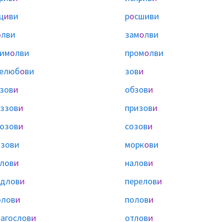
ц
и
ви
р
о
сшиви
о
лви
зам
о
лви
рим
о
лви
пром
о
лви
селюб
о
ви
зов
и
зов
и
обзов
и
ззов
и
призов
и
озов
и
созов
и
ы
зови
морк
о
ви
лов
и
налов
и
одлов
и
перелов
и
олов
и
полов
и
агослов
и
отлов
и