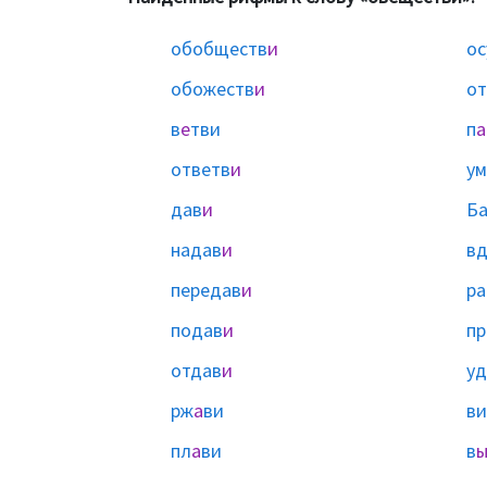
обобществ
и
ос
обожеств
и
от
в
е
тви
п
а
ответв
и
ум
дав
и
Б
надав
и
вд
передав
и
ра
подав
и
пр
отдав
и
уд
рж
а
ви
ви
пл
а
ви
в