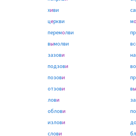
х
и
ви
са
ц
е
ркви
м
перем
о
лви
п
в
ы
молви
в
зазов
и
на
подзов
и
во
позов
и
пр
отзов
и
в
лов
и
за
облов
и
п
излов
и
д
слов
и
бл