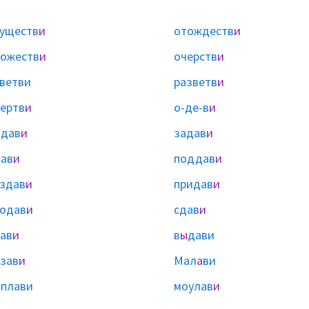
уществ
и
отождеств
и
ожеств
и
очерств
и
ветви
разветв
и
ертв
и
о-де-в
и
адав
и
задав
и
ав
и
поддав
и
здав
и
придав
и
одав
и
сдав
и
ав
и
в
ы
дави
зав
и
Мал
а
ви
ы
плави
моулав
и