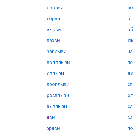
изорв
и
по
сорв
и
от
в
ы
рви
о
б
пахв
и
Й
заплыв
и
на
подплыв
и
пе
оплыв
и
д
проплыв
и
сп
р
о
сплыви
от
в
ы
плыви
сл
я
ви
за
э
ряви
по