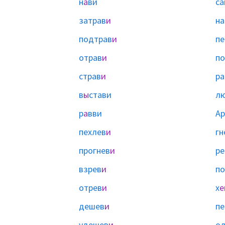
н
а
ви
са
затрав
и
на
подтрав
и
пе
отрав
и
по
страв
и
ра
в
ы
стави
л
р
а
вви
Ар
пехлев
и
гн
прогнев
и
ре
взрев
и
по
отрев
и
х
е
дешев
и
пе
удешев
и
о