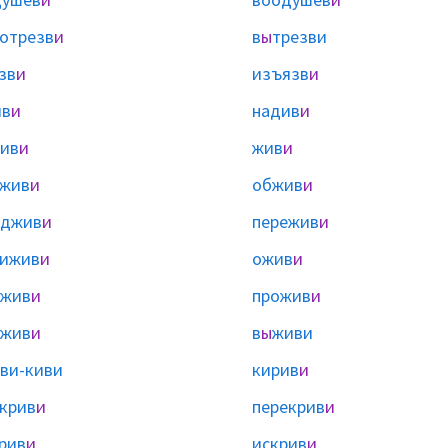
отрезв
и
в
ы
трезви
зв
и
изъязв
и
ив
и
надив
и
ив
и
жив
и
ажив
и
обжив
и
оджив
и
пережив
и
рижив
и
ожив
и
ожив
и
прожив
и
тжив
и
в
ы
живи
ви-киви
кирив
и
крив
и
перекрив
и
рив
и
искрив
и