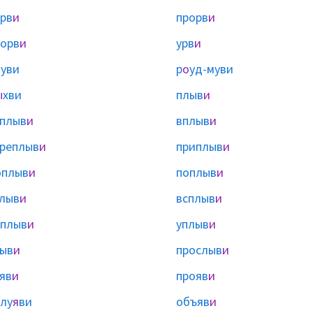
рв
и
прорв
и
орв
и
урв
и
уви
р
о
уд-муви
ы
хви
плыв
и
плыв
и
вплыв
и
реплыв
и
приплыв
и
оплыв
и
поплыв
и
лыв
и
всплыв
и
плыв
и
уплыв
и
ыв
и
прослыв
и
яв
и
прояв
и
лу
я
ви
объяв
и