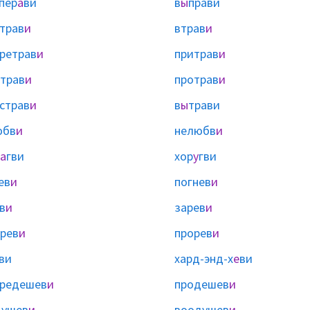
пер
а
ви
в
ы
прави
трав
и
втрав
и
ретрав
и
притрав
и
трав
и
протрав
и
страв
и
в
ы
трави
юбв
и
нелюбв
и
а
гви
хор
у
гви
ев
и
погнев
и
в
и
зарев
и
рев
и
прорев
и
ви
хард-энд-х
е
ви
редешев
и
продешев
и
душев
и
воодушев
и