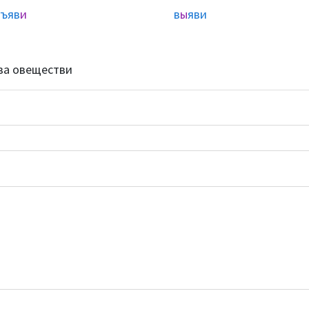
ъяв
и
в
ы
яви
ва овеществи