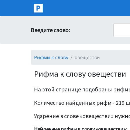
Введите слово:
Рифмы к слову
овеществи
Рифма к слову овеществи
На этой странице подобраны рифмы
Количество найденных рифм - 219 ш
Ударение в слове «овеществи» нужно
Найденные рифмы к слову «овеществи»: