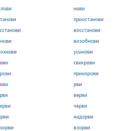
ы
лови
н
о
ви
танов
и
приостанов
и
сстанов
и
восстанов
и
нов
и
возобнов
и
охнов
и
усынов
и
о
ви
свекр
о
ви
ров
и
приноров
и
о
ви
рв
и
рви
в
е
рви
ерв
и
ч
е
рви
орв
и
надорв
и
зорв
и
взорв
и