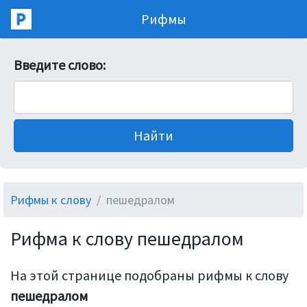
Рифмы
Введите слово:
Рифмы к слову
пешедралом
Рифма к слову пешедралом
На этой странице подобраны рифмы к слову
пешедралом