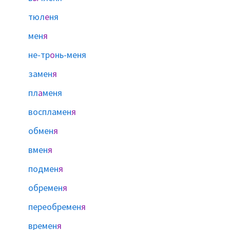
тюл
е
ня
мен
я
не-тр
о
нь-меня
замен
я
пл
а
меня
воспламен
я
обмен
я
вмен
я
подмен
я
обремен
я
переобремен
я
времен
я