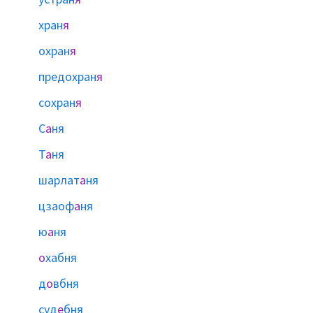
хран
я
охран
я
предохран
я
сохран
я
С
а
ня
Т
а
ня
шарлат
а
ня
цзаоф
а
ня
ю
а
ня
о
хабня
д
о
вбня
суд
е
бня