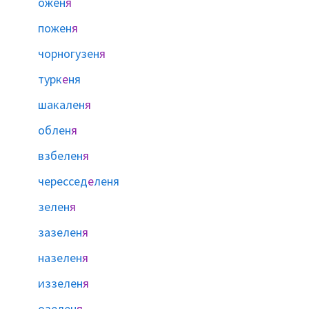
ожен
я
пожен
я
чорногузен
я
турк
е
ня
шакален
я
облен
я
взбелен
я
черессед
е
леня
зелен
я
зазелен
я
назелен
я
иззелен
я
озелен
я