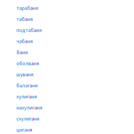
тараб
а
ня
таб
а
ня
подтаб
а
ня
чаб
а
ня
В
а
ня
оболв
а
ня
шув
а
ня
балаг
а
ня
хулиг
а
ня
нахулиг
а
ня
схулиг
а
ня
циган
я