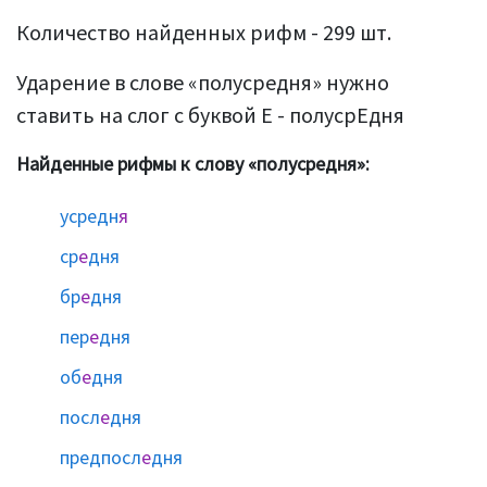
Количество найденных рифм - 299 шт.
Ударение в слове «полусредня» нужно
ставить на слог с буквой Е - полусрЕдня
Найденные рифмы к слову «полусредня»:
усредн
я
ср
е
дня
бр
е
дня
пер
е
дня
об
е
дня
посл
е
дня
предпосл
е
дня