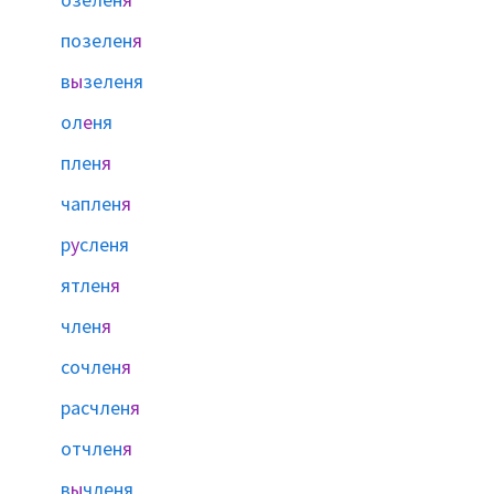
позелен
я
в
ы
зеленя
ол
е
ня
плен
я
чаплен
я
р
у
сленя
ятлен
я
член
я
сочлен
я
расчлен
я
отчлен
я
в
ы
членя