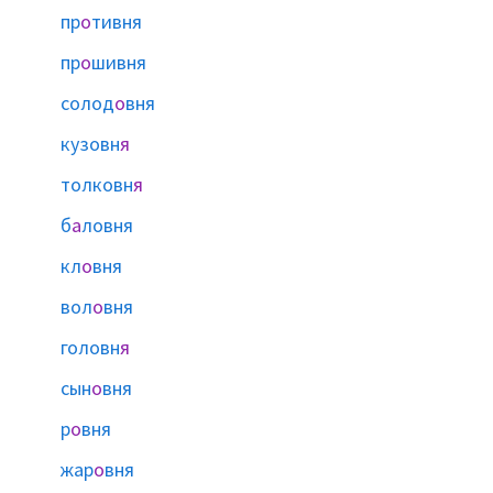
пр
о
тивня
пр
о
шивня
солод
о
вня
кузовн
я
толковн
я
б
а
ловня
кл
о
вня
вол
о
вня
головн
я
сын
о
вня
р
о
вня
жар
о
вня