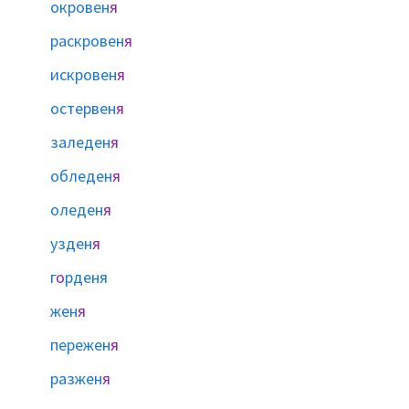
окровен
я
раскровен
я
искровен
я
остервен
я
заледен
я
обледен
я
оледен
я
узден
я
г
о
рденя
жен
я
пережен
я
разжен
я