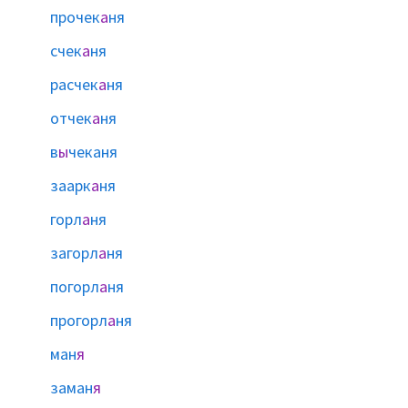
прочек
а
ня
счек
а
ня
расчек
а
ня
отчек
а
ня
в
ы
чеканя
заарк
а
ня
горл
а
ня
загорл
а
ня
погорл
а
ня
прогорл
а
ня
ман
я
заман
я