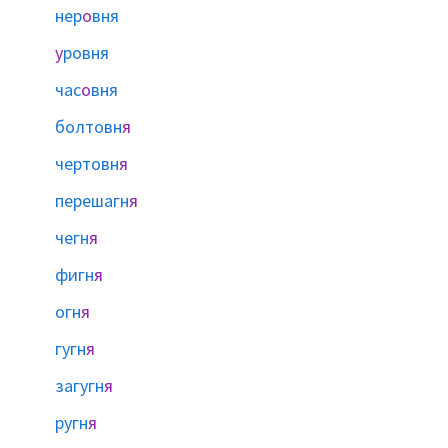
нер
о
вня
у
ровня
час
о
вня
болтовн
я
чертовн
я
перешагн
я
чегн
я
фигн
я
огн
я
гугн
я
загугн
я
ругн
я