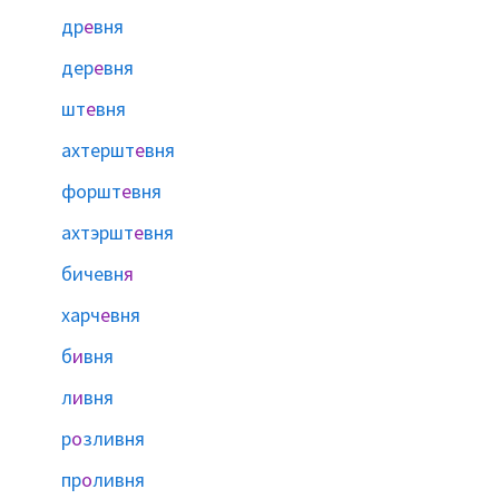
др
е
вня
дер
е
вня
шт
е
вня
ахтершт
е
вня
форшт
е
вня
ахтэршт
е
вня
бичевн
я
харч
е
вня
б
и
вня
л
и
вня
р
о
зливня
пр
о
ливня