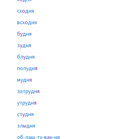
сх
о
дня
всх
о
дня
б
у
дня
з
у
дня
бл
у
дня
полудн
я
мудн
я
затрудн
я
утрудн
я
ст
у
дня
зл
ы
дня
об-лаш-ту-в
а
н-ня