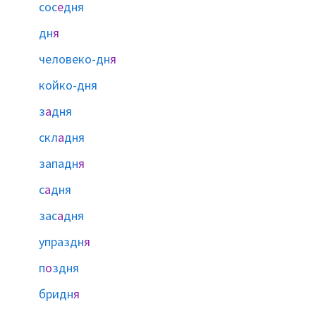
сос
е
дня
дн
я
человеко-дн
я
койко-дня
з
а
дня
скл
а
дня
западн
я
с
а
дня
зас
а
дня
упраздн
я
п
о
здня
бридн
я