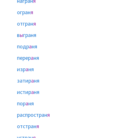
награн
я
огран
я
отгран
я
в
ы
граня
подр
а
ня
перер
а
ня
изр
а
ня
затир
а
ня
истир
а
ня
пор
а
ня
распростран
я
отстран
я
устран
я