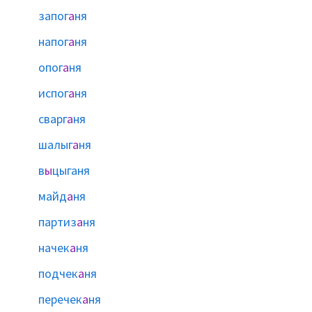
запог
а
ня
напог
а
ня
опог
а
ня
испог
а
ня
сварг
а
ня
шалыг
а
ня
в
ы
цыганя
майд
а
ня
партиз
а
ня
начек
а
ня
подчек
а
ня
перечек
а
ня