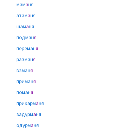
мам
а
ня
атам
а
ня
шам
а
ня
подман
я
переман
я
разман
я
взман
я
приман
я
поман
я
прикарм
а
ня
задурм
а
ня
одурм
а
ня