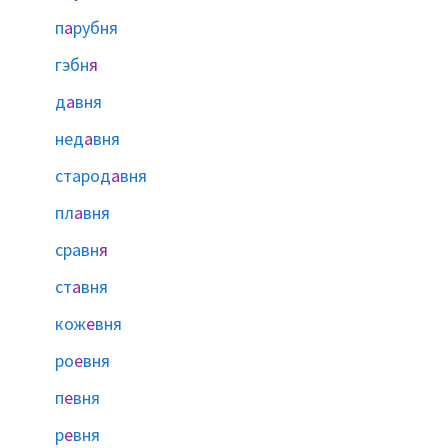
п
а
рубня
гэбн
я
д
а
вня
нед
а
вня
старод
а
вня
пл
а
вня
сравн
я
ст
а
вня
кож
е
вня
ро
е
вня
п
е
вня
р
е
вня