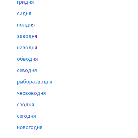
гр
и
дня
с
и
дня
полдн
я
заводн
я
наводн
я
обводн
я
сев
о
дня
рыборазв
о
дня
червов
о
дня
св
о
дня
сег
о
дня
новог
о
дня