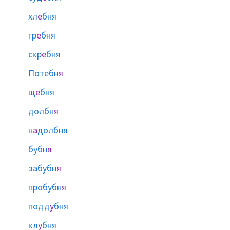
хл
е
бня
гр
е
бня
скр
е
бня
Потебн
я
щ
е
бня
долбн
я
н
а
долбня
бубн
я
забубн
я
пробубн
я
подд
у
бня
кл
у
бня