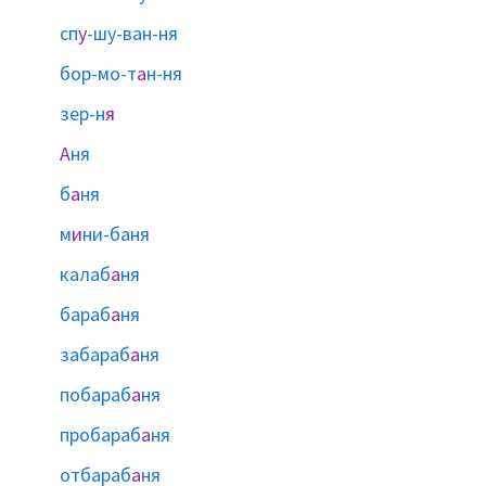
сп
у
-шу-ван-ня
бор-мо-т
а
н-ня
зер-н
я
А
ня
б
а
ня
м
и
ни-баня
калаб
а
ня
бараб
а
ня
забараб
а
ня
побараб
а
ня
пробараб
а
ня
отбараб
а
ня