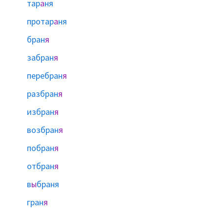
тар
а
ня
протар
а
ня
бран
я
забран
я
перебран
я
разбран
я
избран
я
возбран
я
побран
я
отбран
я
в
ы
браня
гран
я