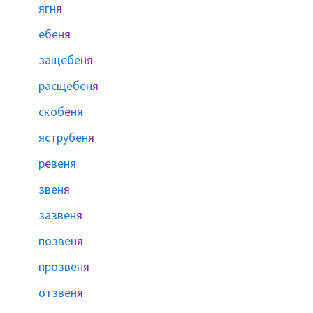
ягн
я
ебен
я
защебен
я
расщебен
я
скоб
е
ня
яструбен
я
р
е
веня
звен
я
зазвен
я
позвен
я
прозвен
я
отзвен
я