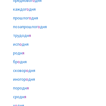
предновог
о
дня
каждог
о
дня
прошлог
о
дня
позапрошлог
о
дня
трудодн
я
исп
о
дня
родн
я
бр
о
дня
сковор
о
дня
иногор
о
дня
породн
я
сродн
я
х
о
дня