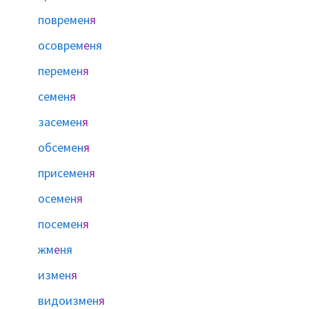
повремен
я
осоврем
е
ня
перемен
я
семен
я
засемен
я
обсемен
я
присемен
я
осемен
я
посемен
я
жм
е
ня
измен
я
видоизмен
я