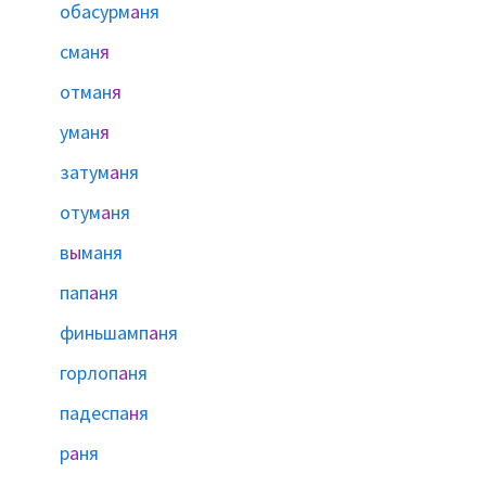
обасурм
а
ня
сман
я
отман
я
уман
я
затум
а
ня
отум
а
ня
в
ы
маня
пап
а
ня
финьшамп
а
ня
горлоп
а
ня
падеспа
н
я
р
а
ня