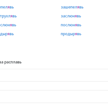
епел
я
вь
зашепел
я
вь
трухл
я
вь
заслюн
я
вь
бслюн
я
вь
послюн
я
вь
здыр
я
вь
продыр
я
вь
ва расплавь