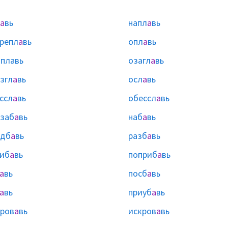
а
вь
напл
а
вь
репл
а
вь
опл
а
вь
ы
плавь
озагл
а
вь
згл
а
вь
осл
а
вь
ссл
а
вь
обессл
а
вь
заб
а
вь
наб
а
вь
одб
а
вь
разб
а
вь
иб
а
вь
поприб
а
вь
а
вь
посб
а
вь
а
вь
приуб
а
вь
ров
а
вь
искров
а
вь