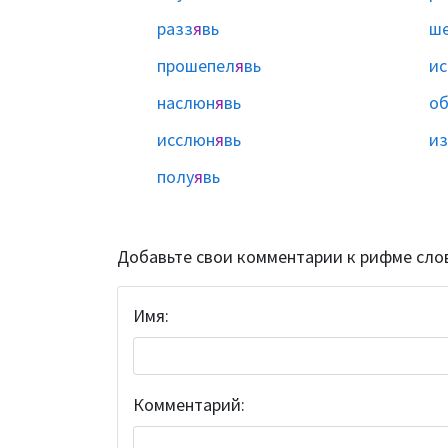
разз
я
вь
ш
прошепел
я
вь
ис
наслюн
я
вь
о
исслюн
я
вь
и
полу
я
вь
Добавьте свои комментарии к рифме сло
Имя:
Комментарий: