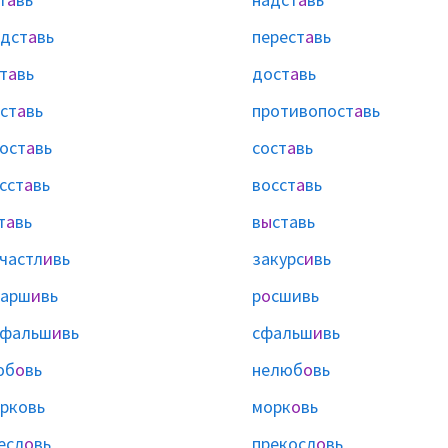
дст
а
вь
перест
а
вь
т
а
вь
дост
а
вь
ст
а
вь
противопост
а
вь
ост
а
вь
сост
а
вь
сст
а
вь
восст
а
вь
т
а
вь
в
ы
ставь
частл
и
вь
закурс
и
вь
парш
и
вь
р
о
сшивь
афальш
и
вь
сфальш
и
вь
юб
о
вь
нелюб
о
вь
рковь
морк
о
вь
есл
о
вь
прекосл
о
вь