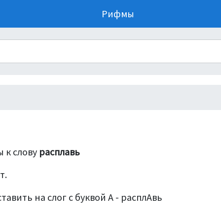
Рифмы
 к слову
расплавь
т.
тавить на слог с буквой А - расплАвь