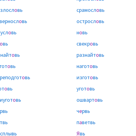
злосл
о
вь
срамосл
о
вь
верносл
о
вь
остросл
о
вь
усл
о
вь
н
о
вь
о
вь
свекр
о
вь
найт
о
вь
разнайт
о
вь
гот
о
вь
нагот
о
вь
реподгот
о
вь
изгот
о
вь
от
о
вь
угот
о
вь
иугот
о
вь
ошварт
о
вь
рвь
ч
е
рвь
твь
п
а
ветвь
сплывь
Я
вь