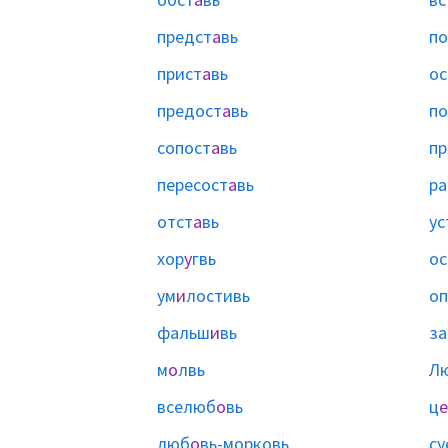
предст
а
вь
по
прист
а
вь
ос
предост
а
вь
по
сопост
а
вь
пр
пересост
а
вь
ра
отст
а
вь
ус
хор
у
гвь
ос
ум
и
лостивь
о
фальш
и
вь
з
м
о
лвь
Л
вселюб
о
вь
ц
е
люб
о
вь-морковь
су