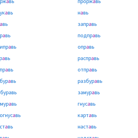
арж
а
вь
прорж
а
вь
ук
а
вь
н
а
вь
а
вь
запр
а
вь
р
а
вь
подпр
а
вь
ипр
а
вь
опр
а
вь
р
а
вь
распр
а
вь
пр
а
вь
отпр
а
вь
бур
а
вь
разбур
а
вь
ы
буравь
замур
а
вь
мур
а
вь
гнус
а
вь
огнус
а
вь
карт
а
вь
ст
а
вь
наст
а
вь
т
а
вь
надст
а
вь