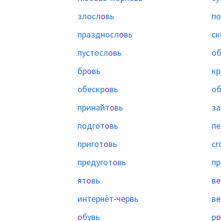
злосл
о
вь
по
праздносл
о
вь
ск
пустосл
о
вь
об
бр
о
вь
кр
обескр
о
вь
об
принайт
о
вь
за
подгот
о
вь
пе
пригот
о
вь
сг
предугот
о
вь
пр
ят
о
вь
в
е
интернѐт-ч
е
рвь
в
е
о
бувь
р
о