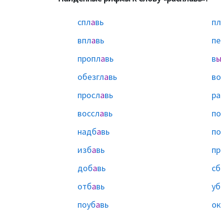
спл
а
вь
пл
впл
а
вь
пе
пропл
а
вь
в
обезгл
а
вь
во
просл
а
вь
ра
воссл
а
вь
по
надб
а
вь
п
изб
а
вь
пр
доб
а
вь
сб
отб
а
вь
уб
поуб
а
вь
ок