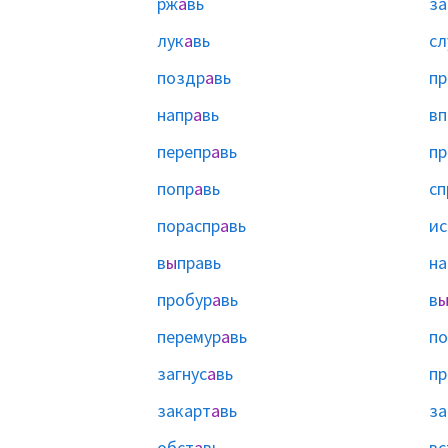
рж
а
вь
з
лук
а
вь
сл
поздр
а
вь
пр
напр
а
вь
вп
перепр
а
вь
пр
попр
а
вь
сп
пораспр
а
вь
ис
в
ы
правь
на
пробур
а
вь
в
перемур
а
вь
по
загнус
а
вь
пр
закарт
а
вь
за
обст
а
вь
вс