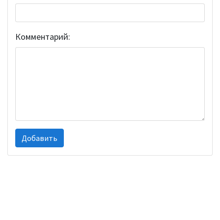
Комментарий: