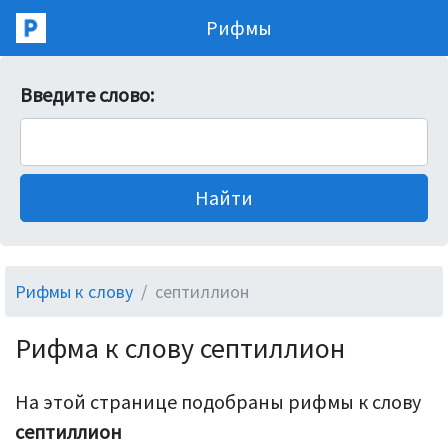
Рифмы
Введите слово:
Рифмы к слову
септиллион
Рифма к слову септиллион
На этой странице подобраны рифмы к слову
септиллион