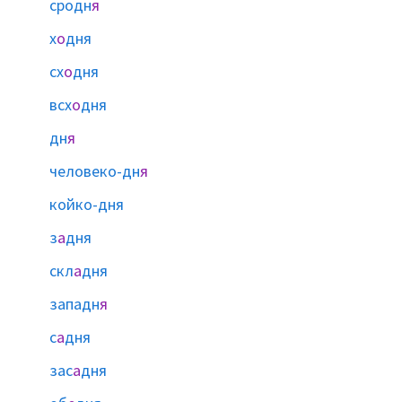
сродн
я
х
о
дня
сх
о
дня
всх
о
дня
дн
я
человеко-дн
я
койко-дня
з
а
дня
скл
а
дня
западн
я
с
а
дня
зас
а
дня