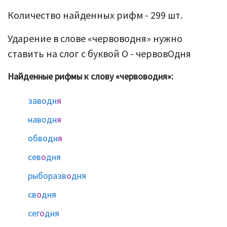
Количество найденных рифм - 299 шт.
Ударение в слове «червоводня» нужно
ставить на слог с буквой О - червовОдня
Найденные рифмы к слову «червоводня»:
заводн
я
наводн
я
обводн
я
сев
о
дня
рыборазв
о
дня
св
о
дня
сег
о
дня