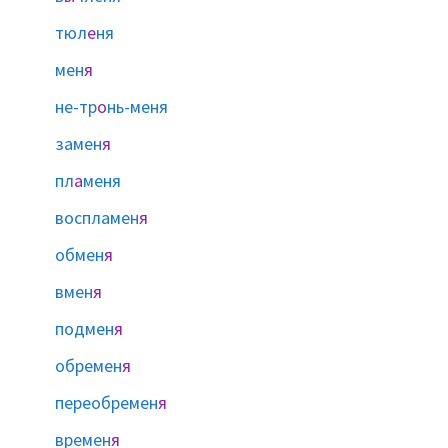
тюл
е
ня
мен
я
не-тр
о
нь-меня
замен
я
пл
а
меня
воспламен
я
обмен
я
вмен
я
подмен
я
обремен
я
переобремен
я
времен
я