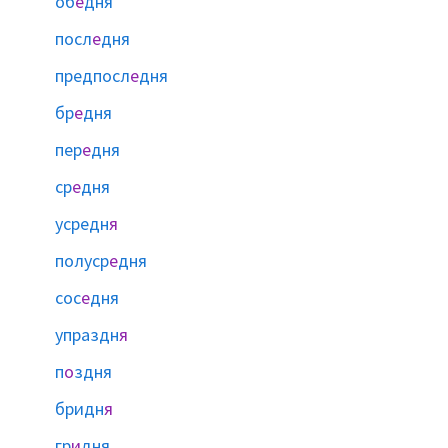
об
е
дня
посл
е
дня
предпосл
е
дня
бр
е
дня
пер
е
дня
ср
е
дня
усредн
я
полуср
е
дня
сос
е
дня
упраздн
я
п
о
здня
бридн
я
гр
и
дня