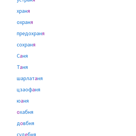
хран
я
охран
я
предохран
я
сохран
я
С
а
ня
Т
а
ня
шарлат
а
ня
цзаоф
а
ня
ю
а
ня
о
хабня
д
о
вбня
суд
е
бня