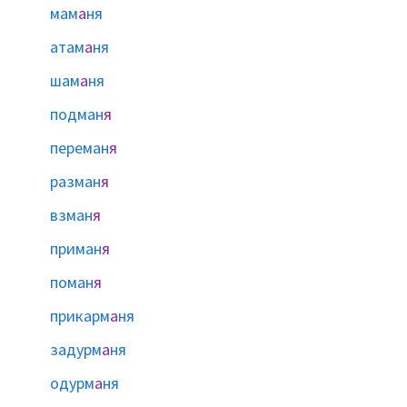
мам
а
ня
атам
а
ня
шам
а
ня
подман
я
переман
я
разман
я
взман
я
приман
я
поман
я
прикарм
а
ня
задурм
а
ня
одурм
а
ня