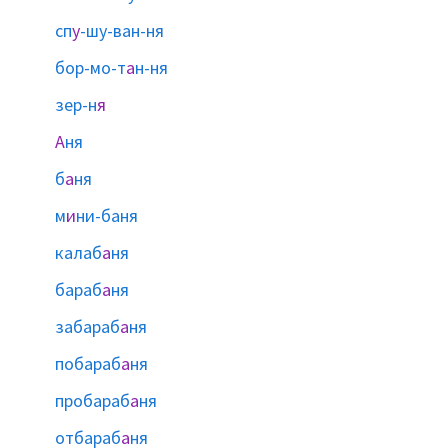
сп
у
-шу-ван-ня
бор-мо-т
а
н-ня
зер-н
я
А
ня
б
а
ня
м
и
ни-баня
калаб
а
ня
бараб
а
ня
забараб
а
ня
побараб
а
ня
пробараб
а
ня
отбараб
а
ня