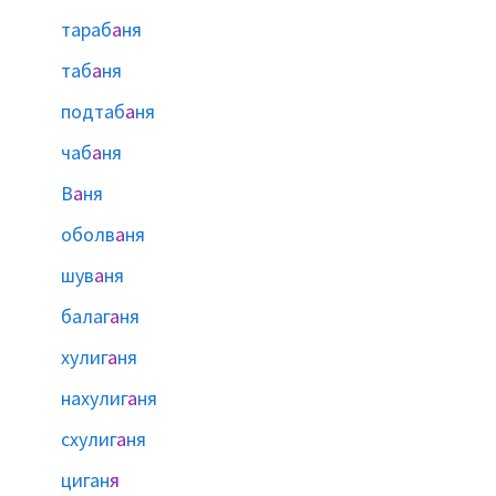
тараб
а
ня
таб
а
ня
подтаб
а
ня
чаб
а
ня
В
а
ня
оболв
а
ня
шув
а
ня
балаг
а
ня
хулиг
а
ня
нахулиг
а
ня
схулиг
а
ня
циган
я