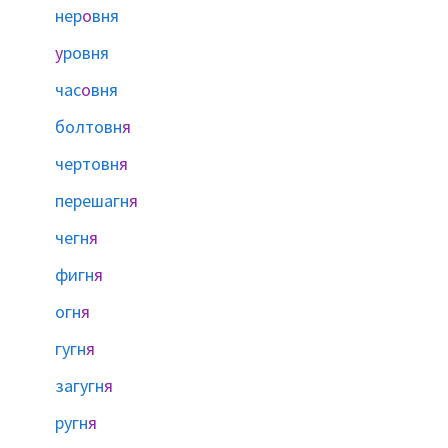
нер
о
вня
у
ровня
час
о
вня
болтовн
я
чертовн
я
перешагн
я
чегн
я
фигн
я
огн
я
гугн
я
загугн
я
ругн
я