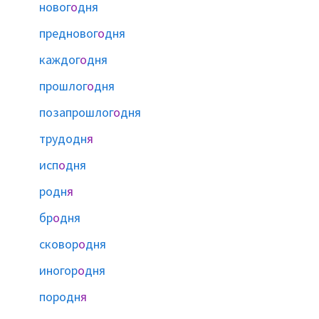
новог
о
дня
предновог
о
дня
каждог
о
дня
прошлог
о
дня
позапрошлог
о
дня
трудодн
я
исп
о
дня
родн
я
бр
о
дня
сковор
о
дня
иногор
о
дня
породн
я