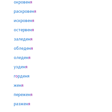
окровен
я
раскровен
я
искровен
я
остервен
я
заледен
я
обледен
я
оледен
я
узден
я
г
о
рденя
жен
я
пережен
я
разжен
я