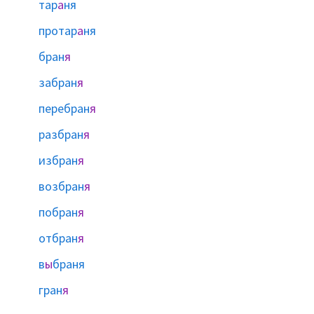
тар
а
ня
протар
а
ня
бран
я
забран
я
перебран
я
разбран
я
избран
я
возбран
я
побран
я
отбран
я
в
ы
браня
гран
я