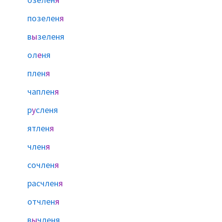
позелен
я
в
ы
зеленя
ол
е
ня
плен
я
чаплен
я
р
у
сленя
ятлен
я
член
я
сочлен
я
расчлен
я
отчлен
я
в
ы
членя