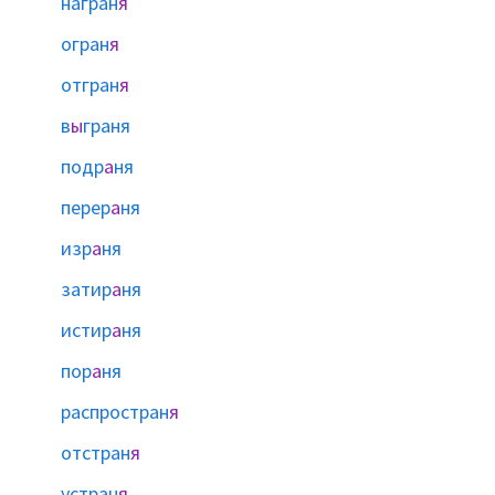
награн
я
огран
я
отгран
я
в
ы
граня
подр
а
ня
перер
а
ня
изр
а
ня
затир
а
ня
истир
а
ня
пор
а
ня
распростран
я
отстран
я
устран
я