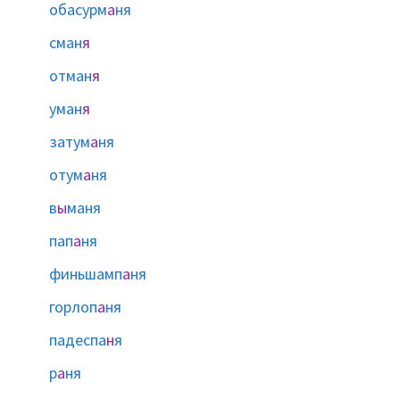
обасурм
а
ня
сман
я
отман
я
уман
я
затум
а
ня
отум
а
ня
в
ы
маня
пап
а
ня
финьшамп
а
ня
горлоп
а
ня
падеспа
н
я
р
а
ня