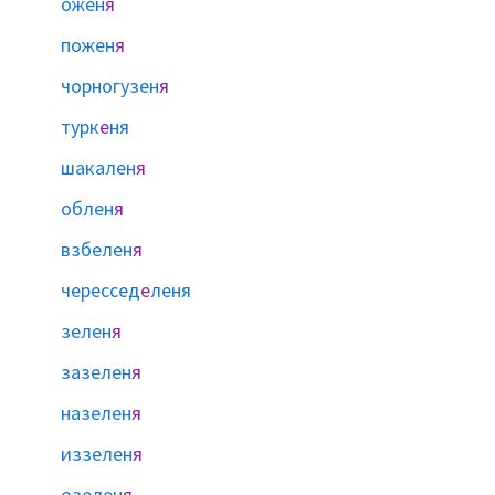
ожен
я
пожен
я
чорногузен
я
турк
е
ня
шакален
я
облен
я
взбелен
я
черессед
е
леня
зелен
я
зазелен
я
назелен
я
иззелен
я
озелен
я