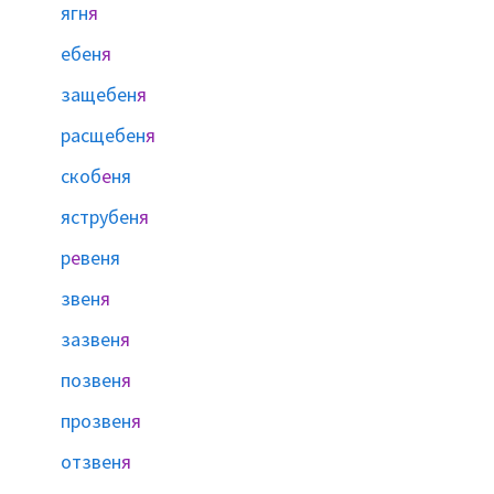
ягн
я
ебен
я
защебен
я
расщебен
я
скоб
е
ня
яструбен
я
р
е
веня
звен
я
зазвен
я
позвен
я
прозвен
я
отзвен
я