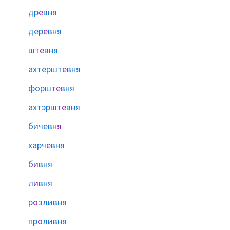
др
е
вня
дер
е
вня
шт
е
вня
ахтершт
е
вня
форшт
е
вня
ахтэршт
е
вня
бичевн
я
харч
е
вня
б
и
вня
л
и
вня
р
о
зливня
пр
о
ливня