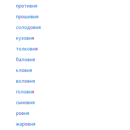
пр
о
тивня
пр
о
шивня
солод
о
вня
кузовн
я
толковн
я
б
а
ловня
кл
о
вня
вол
о
вня
головн
я
сын
о
вня
р
о
вня
жар
о
вня