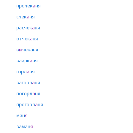
прочек
а
ня
счек
а
ня
расчек
а
ня
отчек
а
ня
в
ы
чеканя
заарк
а
ня
горл
а
ня
загорл
а
ня
погорл
а
ня
прогорл
а
ня
ман
я
заман
я