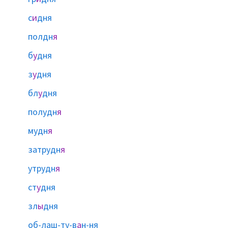
с
и
дня
полдн
я
б
у
дня
з
у
дня
бл
у
дня
полудн
я
мудн
я
затрудн
я
утрудн
я
ст
у
дня
зл
ы
дня
об-лаш-ту-в
а
н-ня