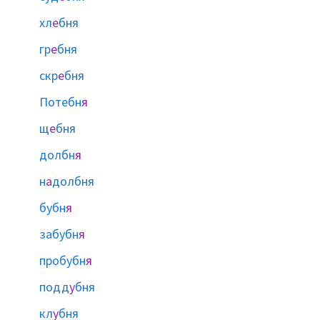
хл
е
бня
гр
е
бня
скр
е
бня
Потебн
я
щ
е
бня
долбн
я
н
а
долбня
бубн
я
забубн
я
пробубн
я
подд
у
бня
кл
у
бня