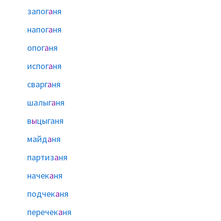
запог
а
ня
напог
а
ня
опог
а
ня
испог
а
ня
сварг
а
ня
шалыг
а
ня
в
ы
цыганя
майд
а
ня
партиз
а
ня
начек
а
ня
подчек
а
ня
перечек
а
ня