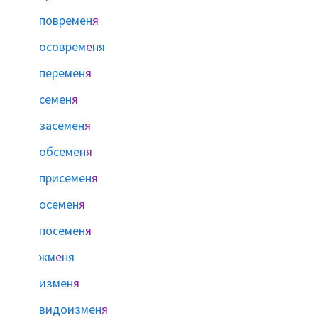
повремен
я
осоврем
е
ня
перемен
я
семен
я
засемен
я
обсемен
я
присемен
я
осемен
я
посемен
я
жм
е
ня
измен
я
видоизмен
я