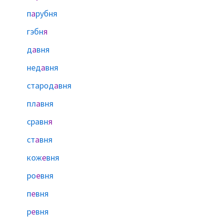
п
а
рубня
гэбн
я
д
а
вня
нед
а
вня
старод
а
вня
пл
а
вня
сравн
я
ст
а
вня
кож
е
вня
ро
е
вня
п
е
вня
р
е
вня