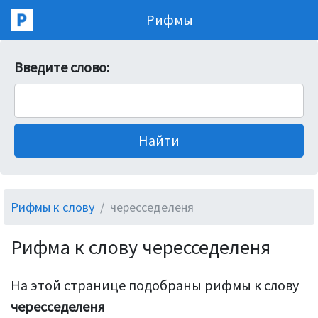
Рифмы
Введите слово:
Рифмы к слову
чересседеленя
Рифма к слову чересседеленя
На этой странице подобраны рифмы к слову
чересседеленя