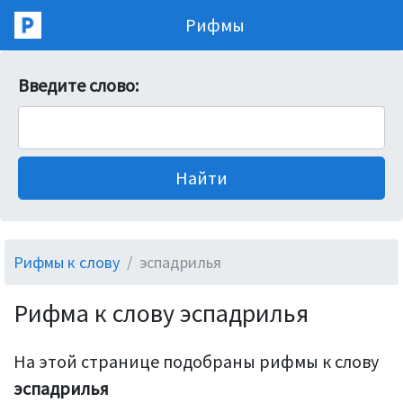
Рифмы
Введите слово:
Рифмы к слову
эспадрилья
Рифма к слову эспадрилья
На этой странице подобраны рифмы к слову
эспадрилья