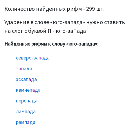
Количество найденных рифм - 299 шт.
Ударение в слове «юго-запада» нужно ставить
на слог с буквой П - юго-заПада
Найденные рифмы к слову «юго-запада»:
северо-за
п
ада
з
а
пада
эскап
а
да
камнеп
а
да
переп
а
да
ламп
а
да
рамп
а
да