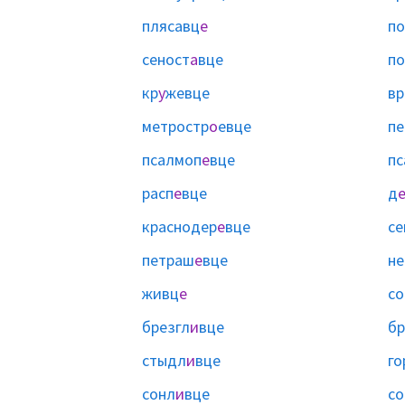
плясавц
е
по
сеност
а
вце
по
кр
у
жевце
вр
метростр
о
евце
пе
псалмоп
е
вце
пс
расп
е
вце
д
краснодер
е
вце
се
петраш
е
вце
не
живц
е
со
брезгл
и
вце
бр
стыдл
и
вце
го
сонл
и
вце
со