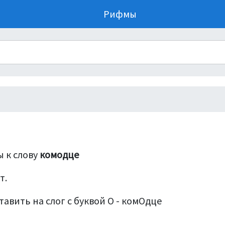
Рифмы
 к слову
комодце
т.
тавить на слог с буквой О - комОдце