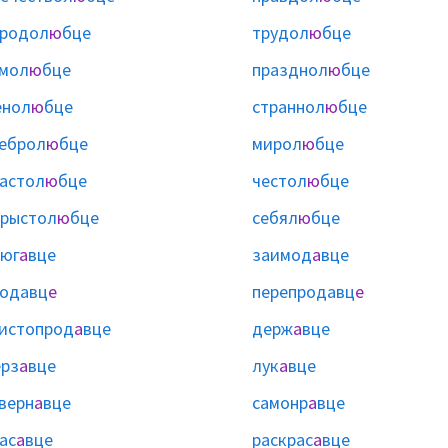
ародол
ю
бце
трудол
ю
бце
мол
ю
бце
празднол
ю
бце
енол
ю
бце
страннол
ю
бце
еброл
ю
бце
мирол
ю
бце
астол
ю
бце
честол
ю
бце
рыстол
ю
бце
себял
ю
бце
юг
а
вце
заимод
а
вце
одавц
е
перепродавц
е
истопрод
а
вце
держ
а
вце
рз
а
вце
лук
а
вце
верн
а
вце
самонр
а
вце
ас
а
вце
раскрас
а
вце