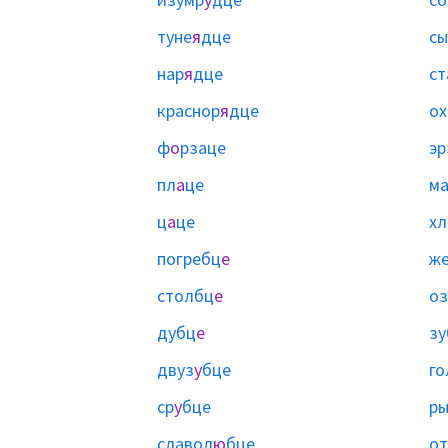
туне
я
дце
сы
нар
я
дце
ст
краснор
я
дце
ох
ф
о
рзаце
эр
пл
а
це
м
ц
а
це
хл
погребц
е
ж
столбц
е
оз
дубц
е
зу
двуз
у
бце
го
ср
у
бце
р
славол
ю
бце
от