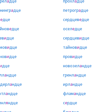
рел
а
дце
прохл
а
дце
нингр
а
дце
петрогр
а
дце
б
е
дце
сердцев
е
дце
йнов
е
дце
осел
е
дце
ев
и
дце
сердцев
и
дце
мов
и
дце
тайнов
и
дце
нов
и
дце
пров
и
дце
и
дце
новозел
а
ндце
лл
а
ндце
гренл
а
ндце
дерл
а
ндце
ирл
а
ндце
отл
а
ндце
флам
а
ндце
инл
я
ндце
с
е
рдце
с
у
дце
бл
ю
дце