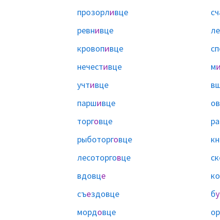
прозорл
и
вце
сч
ревн
и
вце
ле
кровоп
и
вце
сп
нечест
и
вце
м
учт
и
вце
в
парш
и
вце
ов
торг
о
вце
ра
рыботорг
о
вце
кн
лесоторго
в
це
ск
вдовц
е
к
съ
е
здовце
б
у
морд
о
вце
ор