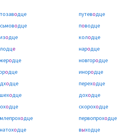
тозав
о
дце
путев
о
дце
сьмов
о
дце
п
о
водце
из
о
дце
кол
о
дце
олодц
е
нар
о
дце
жер
о
дце
новгор
о
дце
ор
о
дце
инор
о
дце
дх
о
дце
перех
о
дце
шех
о
дце
дох
о
дце
ох
о
дце
скорох
о
дце
млепрох
о
дце
первопрох
о
дце
натох
о
дце
в
ы
ходце