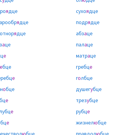
ро
я
дце
сухо
я
дце
арообр
я
дце
подр
я
дце
отнор
я
дце
абз
а
це
з
а
це
пал
а
це
ац
е
матр
а
це
е
бце
гребц
е
еребц
е
г
о
лбце
н
о
бце
душег
у
бце
бц
е
трез
у
бце
лубц
е
рубц
е
ыбц
е
жизнел
ю
бце
ечествол
ю
бце
правдол
ю
бце