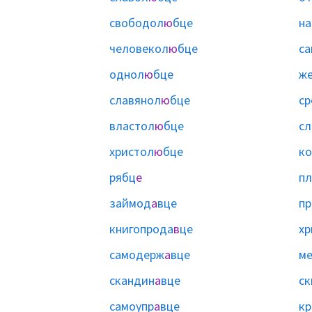
свободол
ю
бце
н
человекол
ю
бце
са
однол
ю
бце
ж
славянол
ю
бце
ср
властол
ю
бце
сл
христол
ю
бце
ко
рябц
е
пл
займод
а
вце
пр
книгопрода
в
це
хр
самодерж
а
вце
ме
скандин
а
вце
ск
самоупр
а
вце
кр