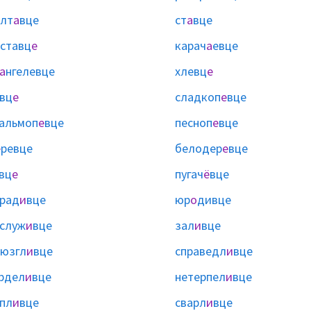
лт
а
вце
ст
а
вце
ставц
е
карач
а
евце
а
нгелевце
хлевц
е
вц
е
сладкоп
е
вце
альмоп
е
вце
песноп
е
вце
е
ревце
белодер
е
вце
вц
е
пугач
ё
вце
рад
и
вце
юр
о
дивце
служ
и
вце
зал
и
вце
юзгл
и
вце
справедл
и
вце
рдел
и
вце
нетерпел
и
вце
пл
и
вце
сварл
и
вце