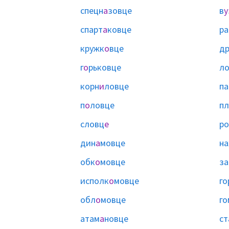
спецн
а
зовце
в
у
спарт
а
ковце
р
кружк
о
вце
др
г
о
рьковце
л
корн
и
ловце
п
п
о
ловце
пл
словц
е
ро
дин
а
мовце
на
обк
о
мовце
за
исполк
о
мовце
го
обл
о
мовце
го
атам
а
новце
ст