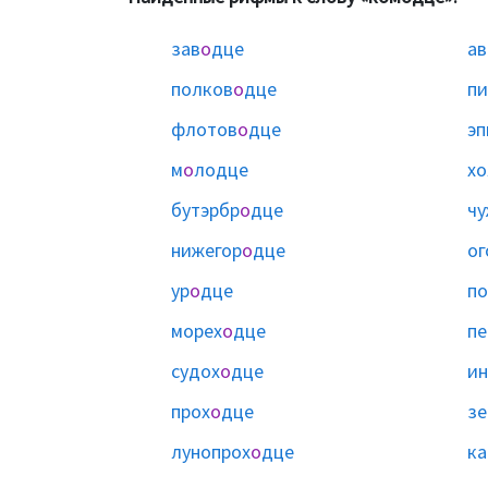
зав
о
дце
ав
полков
о
дце
пи
флотов
о
дце
эп
м
о
лодце
х
бутэрбр
о
дце
чу
нижегор
о
дце
ог
ур
о
дце
по
морех
о
дце
пе
судох
о
дце
ин
прох
о
дце
зе
лунопрох
о
дце
ка