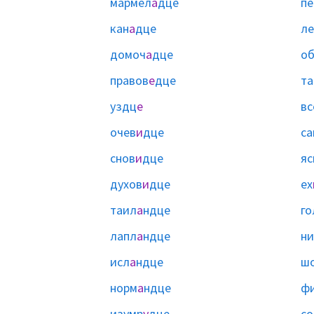
мармел
а
дце
пе
кан
а
дце
ле
домоч
а
дце
о
правов
е
дце
та
уздц
е
вс
очев
и
дце
са
снов
и
дце
яс
духов
и
дце
ех
таил
а
ндце
го
лапл
а
ндце
ни
исл
а
ндце
ш
норм
а
ндце
ф
изумр
у
дце
со