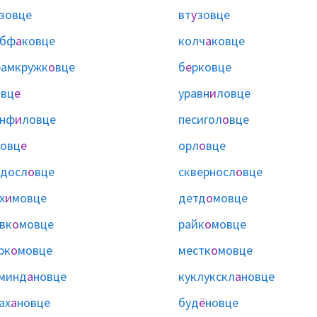
зовце
вт
у
зовце
абф
а
ковце
колч
а
ковце
амкружк
о
вце
б
е
рковце
овц
е
уравн
и
ловце
анф
и
ловце
песигол
о
вце
овц
е
орл
о
вце
досл
о
вце
скверносл
о
вце
х
и
мовце
детд
о
мовце
вк
о
мовце
райк
о
мовце
рк
о
мовце
местк
о
мовце
минд
а
новце
куклукскл
а
новце
ах
а
новце
буд
ё
новце