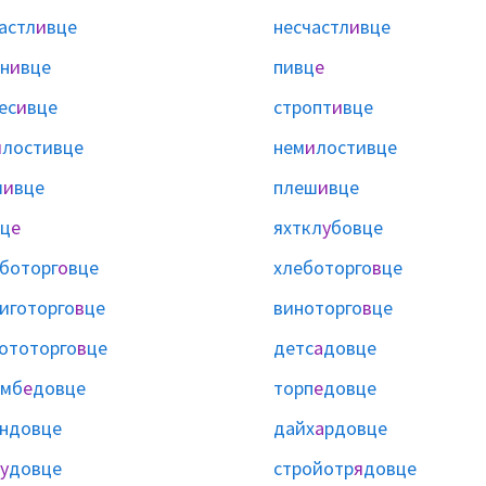
астл
и
вце
несчастл
и
вце
н
и
вце
пивц
е
ес
и
вце
стропт
и
вце
и
лостивце
нем
и
лостивце
ш
и
вце
плеш
и
вце
ц
е
яхткл
у
бовце
боторг
о
вце
хлеботорго
в
це
иготорго
в
це
виноторго
в
це
ототорго
в
це
детс
а
довце
омб
е
довце
торп
е
довце
ндовце
дайх
а
рдовце
у
довце
стройотр
я
довце