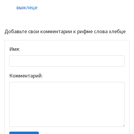
в
ы
жлеце
Добавьте свои комментарии к рифме слова хлебце
Имя:
Комментарий: