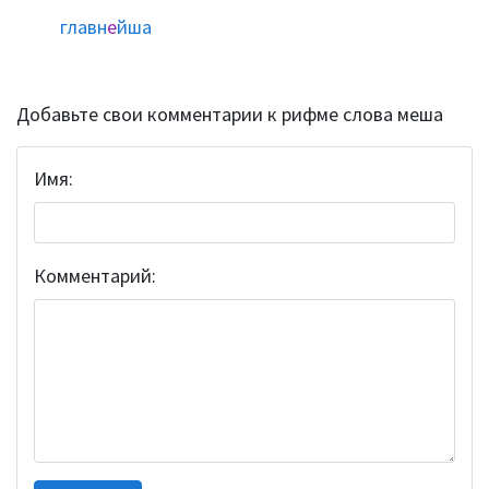
главн
е
йша
Добавьте свои комментарии к рифме слова меша
Имя:
Комментарий: