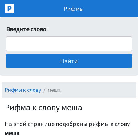
Рифмы
Введите слово:
Рифмы к слову
меша
Рифма к слову меша
На этой странице подобраны рифмы к слову
меша