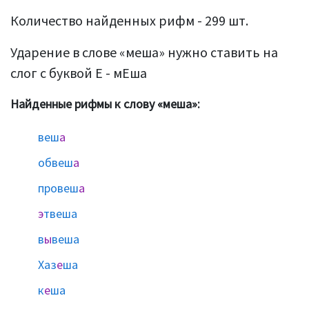
Количество найденных рифм - 299 шт.
Ударение в слове «меша» нужно ставить на
слог с буквой Е - мЕша
Найденные рифмы к слову «меша»:
веш
а
обвеш
а
провеш
а
э
твеша
в
ы
веша
Хаз
е
ша
к
е
ша