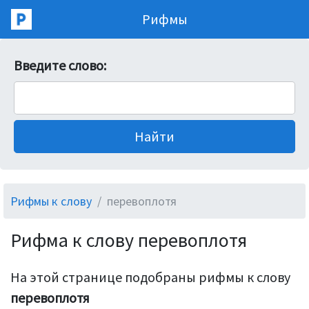
Рифмы
Введите слово:
Рифмы к слову
перевоплотя
Рифма к слову перевоплотя
На этой странице подобраны рифмы к слову
перевоплотя