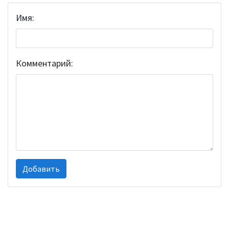
Имя:
Комментарий: