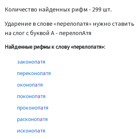
Количество найденных рифм - 299 шт.
Ударение в слове «перелопатя» нужно ставить
на слог с буквой А - перелопАтя
Найденные рифмы к слову «перелопатя»:
законоп
а
тя
переконоп
а
тя
оконоп
а
тя
поконоп
а
тя
проконоп
а
тя
расконоп
а
тя
исконоп
а
тя