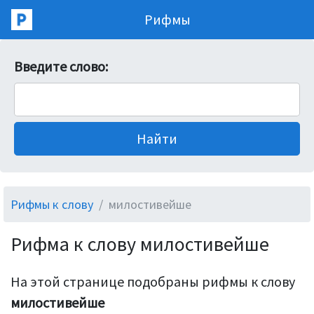
Рифмы
Введите слово:
Рифмы к слову
милостивейше
Рифма к слову милостивейше
На этой странице подобраны рифмы к слову
милостивейше