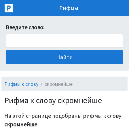
Рифмы
Введите слово:
Рифмы к слову
скромнейше
Рифма к слову скромнейше
На этой странице подобраны рифмы к слову
скромнейше