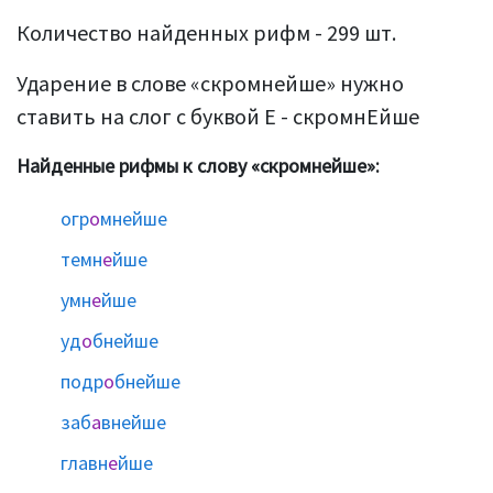
Количество найденных рифм - 299 шт.
Ударение в слове «скромнейше» нужно
ставить на слог с буквой Е - скромнЕйше
Найденные рифмы к слову «скромнейше»:
огр
о
мнейше
темн
е
йше
умн
е
йше
уд
о
бнейше
подр
о
бнейше
заб
а
внейше
главн
е
йше