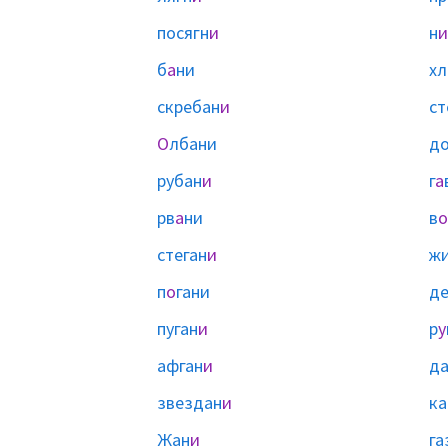
посягн
и
н
и
б
а
ни
хл
скребан
и
ст
О
лбани
д
рубан
и
г
а
рв
а
ни
в
о
стеган
и
жи
п
о
гани
де
пуган
и
р
у
афган
и
да
звездан
и
к
Жан
и
га