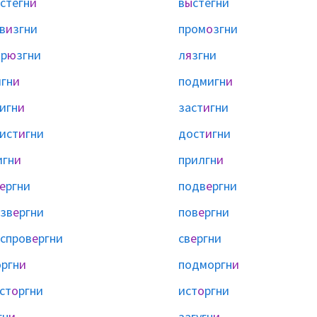
стегн
и
в
ы
стегни
в
и
згни
пром
о
згни
р
ю
згни
л
я
згни
гн
и
подмигн
и
игн
и
заст
и
гни
ист
и
гни
дост
и
гни
игн
и
прилгн
и
е
ргни
подв
е
ргни
зв
е
ргни
пов
е
ргни
спров
е
ргни
св
е
ргни
ргн
и
подморгн
и
ст
о
ргни
ист
о
ргни
гн
и
загугн
и