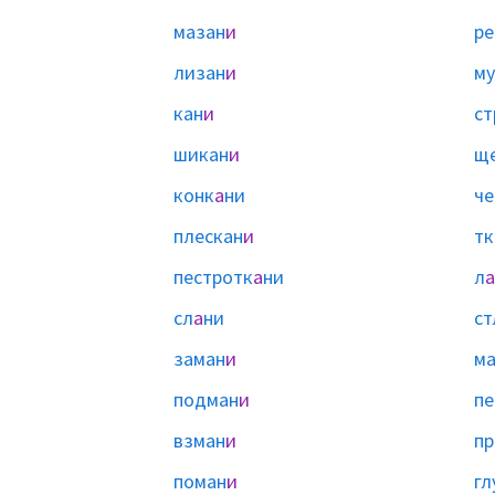
мазан
и
ре
лизан
и
му
кан
и
ст
шикан
и
щ
конк
а
ни
че
плескан
и
тк
пестротк
а
ни
л
а
сл
а
ни
ст
заман
и
м
подман
и
пе
взман
и
пр
поман
и
гл