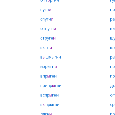
пугн
и
по
спугн
и
ра
отпугн
и
вы
стругн
и
шу
выгн
и
ш
в
ы
шмыгни
ры
изрыгн
и
пр
впр
ы
гни
по
припр
ы
гни
д
вспр
ы
гни
от
в
ы
прыгни
ср
лягн
и
пр