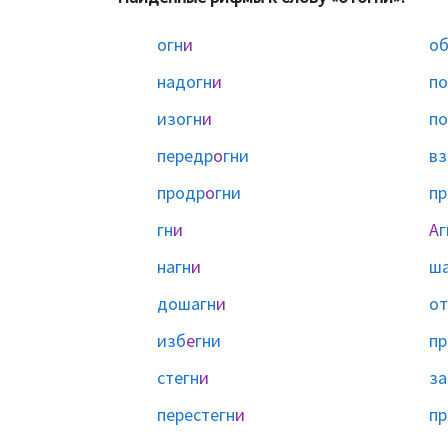
огн
и
об
надогн
и
по
изогн
и
по
передр
о
гни
вз
продр
о
гни
пр
гн
и
А
г
нагн
и
ша
дошагн
и
от
изб
е
гни
пр
стегн
и
за
перестегн
и
пр