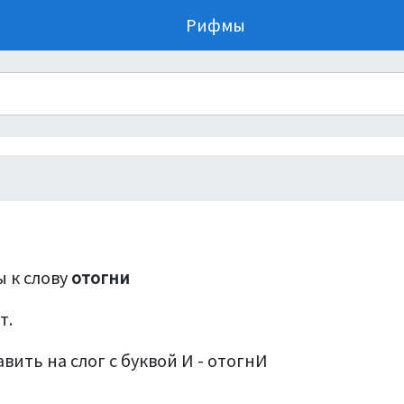
Рифмы
 к слову
отогни
т.
вить на слог с буквой И - отогнИ