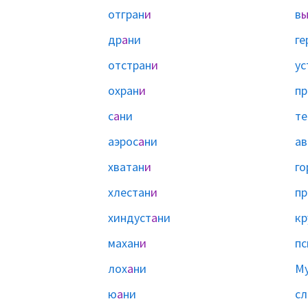
отгран
и
в
др
а
ни
ге
отстран
и
ус
охран
и
пр
с
а
ни
те
аэрос
а
ни
ав
хватан
и
го
хлестан
и
пр
хиндуст
а
ни
кр
махан
и
пс
лох
а
ни
Му
ю
а
ни
сл