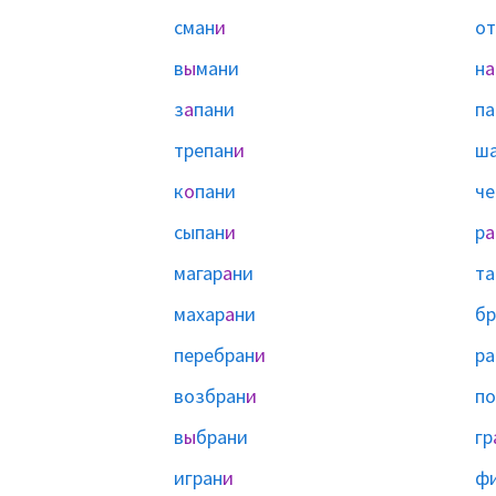
сман
и
от
в
ы
мани
н
а
з
а
пани
па
трепан
и
ш
к
о
пани
че
сыпан
и
р
а
магар
а
ни
та
махар
а
ни
бр
перебран
и
ра
возбран
и
по
в
ы
брани
гр
игран
и
ф