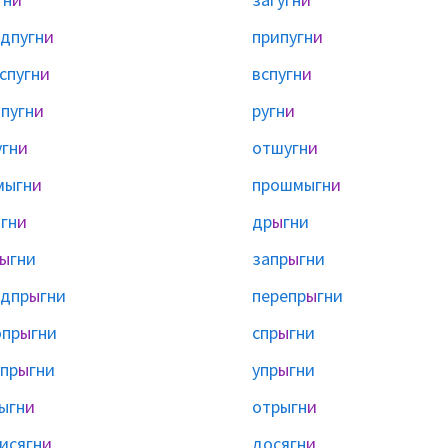
дпугн
и
припугн
и
спугн
и
вспугн
и
пугн
и
ругн
и
гн
и
отшугн
и
мыгн
и
прошмыгн
и
гн
и
др
ы
гни
ы
гни
запр
ы
гни
дпр
ы
гни
перепр
ы
гни
опр
ы
гни
спр
ы
гни
пр
ы
гни
упр
ы
гни
ыгн
и
отрыгн
и
исягн
и
досягн
и