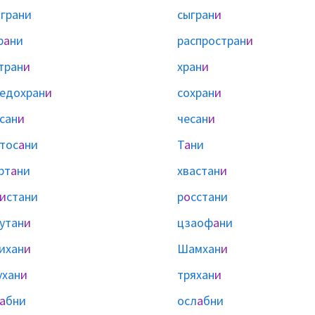
ы
грани
сыгран
и
р
а
ни
распростран
и
тран
и
хран
и
едохран
и
сохран
и
сан
и
чесан
и
тос
а
ни
Т
а
ни
рт
а
ни
хвастан
и
и
стани
р
о
сстани
утан
и
цзаоф
а
ни
ихан
и
Шамхан
и
хан
и
тряхан
и
а
бни
осл
а
бни