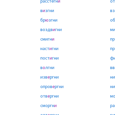
расстегн
и
от
в
и
згни
вз
бр
ю
згни
об
воздв
и
гни
ми
смигн
и
пр
наст
и
гни
пр
пост
и
гни
ф
в
о
лгни
вв
изв
е
ргни
ни
опров
е
ргни
ни
отв
е
ргни
мо
сморгн
и
ра
отт
о
ргни
гу