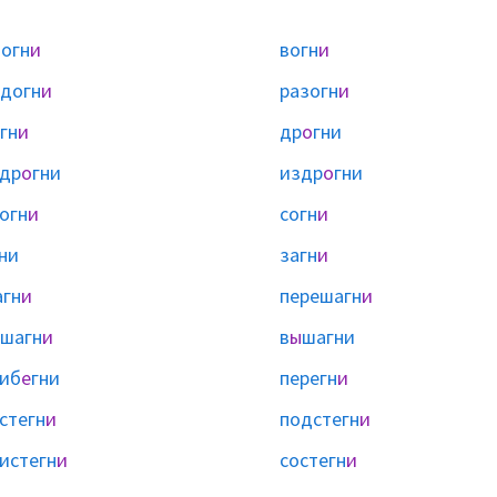
огн
и
вогн
и
догн
и
разогн
и
гн
и
др
о
гни
др
о
гни
издр
о
гни
огн
и
согн
и
ни
загн
и
гн
и
перешагн
и
шагн
и
в
ы
шагни
иб
е
гни
перегн
и
стегн
и
подстегн
и
истегн
и
состегн
и