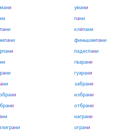
ман
и
уман
и
ни
п
а
ни
п
а
ни
кл
ё
пани
амп
а
ни
финьшамп
а
ни
рпан
и
падеспа
н
и
ни
гваран
и
р
а
ни
гуаран
и
а
ни
забран
и
збран
и
избран
и
бран
и
отбран
и
а
ни
награн
и
илигр
а
ни
огран
и