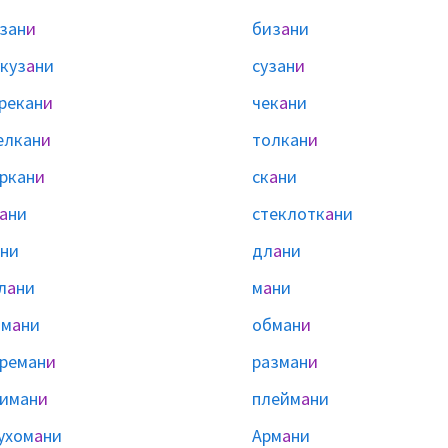
зан
и
биз
а
ни
куз
а
ни
сузан
и
рекан
и
чек
а
ни
елкан
и
толкан
и
ркан
и
ск
а
ни
а
ни
стеклотк
а
ни
ни
дл
а
ни
л
а
ни
м
а
ни
ам
а
ни
обман
и
реман
и
разман
и
иман
и
плейм
а
ни
ухом
а
ни
Арм
а
ни