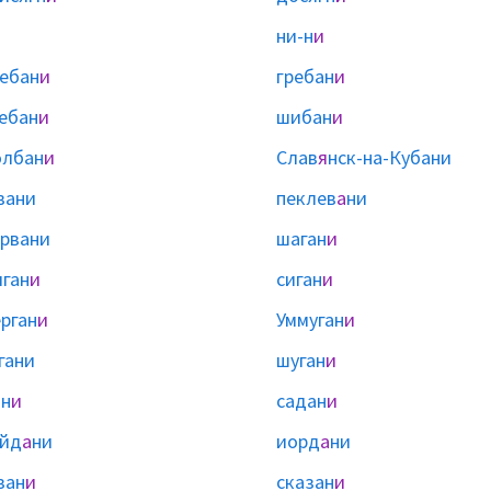
ни-н
и
ебан
и
гребан
и
ебан
и
шибан
и
олбан
и
Слав
я
нск-на-Кубани
вани
пеклев
а
ни
рвани
шаган
и
ган
и
сиган
и
рган
и
Уммуган
и
гани
шуган
и
н
и
садан
и
айд
а
ни
иорд
а
ни
зан
и
сказан
и