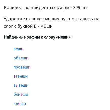
Количество найденных рифм - 299 шт.
Ударение в слове «меши» нужно ставить на
слог с буквой Е - мЕши
Найденные рифмы к слову «меши»:
веш
и
обвеш
и
провеш
и
э
твеши
в
ы
веши
бек
е
ши
кл
ё
ши