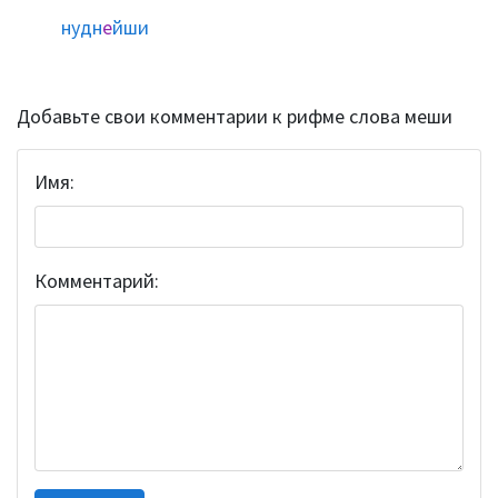
нудн
е
йши
Добавьте свои комментарии к рифме слова меши
Имя:
Комментарий: