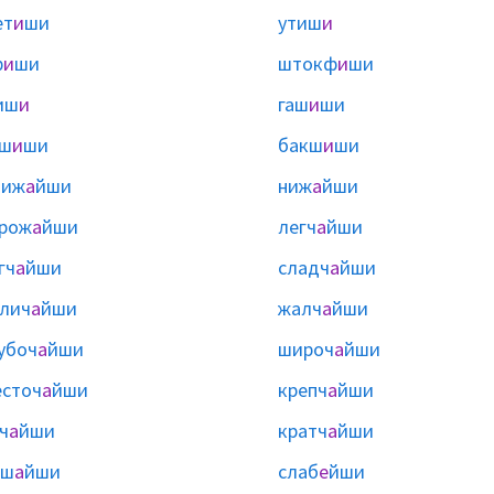
ет
и
ши
утиш
и
ф
и
ши
штокф
и
ши
иш
и
гаш
и
ши
аш
и
ши
бакш
и
ши
лиж
а
йши
ниж
а
йши
рож
а
йши
легч
а
йши
гч
а
йши
сладч
а
йши
лич
а
йши
жалч
а
йши
убоч
а
йши
широч
а
йши
сточ
а
йши
крепч
а
йши
ч
а
йши
кратч
а
йши
иш
а
йши
слаб
е
йши