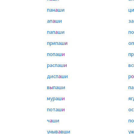
пан
а
ши
ци
ап
а
ши
з
пап
а
ши
п
припаш
и
о
попаш
и
п
распаш
и
вс
дисп
а
ши
р
о
в
ы
паши
па
мураш
и
яг
поташ
и
о
ч
а
ши
по
уныв
а
вши
у