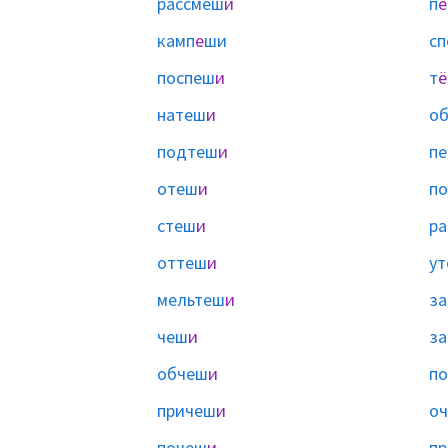
рассмеш
и
п
е
камп
е
ши
с
поспеш
и
т
ё
натеш
и
о
подтеш
и
пе
отеш
и
п
стеш
и
ра
оттеш
и
у
мельтеш
и
за
чеш
и
з
обчеш
и
п
причеш
и
о
почеш
и
п