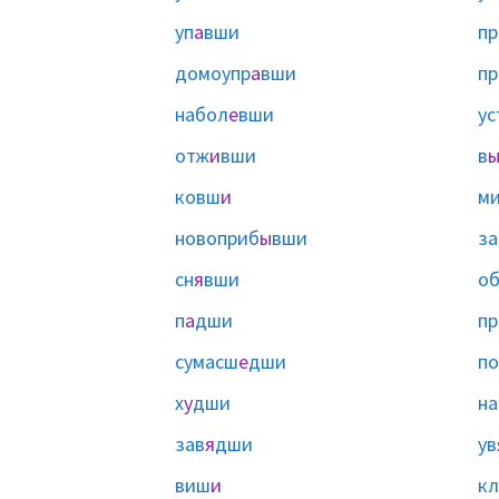
уп
а
вши
пр
домоупр
а
вши
пр
набол
е
вши
ус
отж
и
вши
в
ковш
и
м
новоприб
ы
вши
за
сн
я
вши
об
п
а
дши
п
сумасш
е
дши
по
х
у
дши
на
зав
я
дши
ув
виш
и
кл