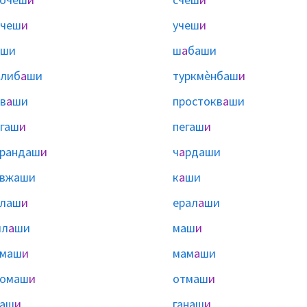
тчеш
и
учеш
и
ши
ш
а
баши
элиб
а
ши
туркмѐнбаш
и
в
а
ши
простокв
а
ши
гаш
и
пегаш
и
арандаш
и
ч
а
рдаши
вжаши
к
а
ши
алаш
и
ерал
а
ши
ил
а
ши
маш
и
амаш
и
мам
а
ши
ромаш
и
отмаш
и
наш
и
ганаш
и