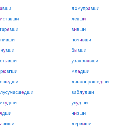
а
вши
домупр
а
вши
и
ставши
левш
и
тар
е
вши
в
и
вши
ы
пивши
поч
и
вши
ин
у
вши
б
ы
вши
ст
ы
вши
узакон
я
вши
р
ю
згши
мл
а
дши
рош
е
дши
давнопроше
д
ши
лусумасш
е
дши
забл
у
дши
их
у
дши
ух
у
дши
я
дши
н
и
зши
а
виши
дерв
и
ши