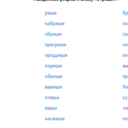
реш
и
бр
набреш
и
п
сбреш
и
гр
прегреш
и
по
предреш
и
пе
пореш
и
в
обвеш
и
п
в
ы
веши
бе
пл
е
ши
к
м
е
ши
л
е
насмеш
и
пе