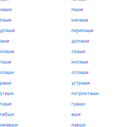
н
а
ши
паш
и
апаш
и
напаш
и
одпаш
и
перепаш
и
паш
и
допаш
и
ропаш
и
спаш
и
паш
и
испаш
и
спаши
отпаш
и
р
а
ши
устраш
и
дт
а
ши
патронт
а
ши
сташ
и
гу
а
ши
г
и
бши
вш
и
жим
а
вши
п
а
вши