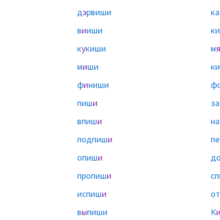
д
э
рвиши
ка
в
и
иши
к
к
у
киши
м
м
и
ши
к
ф
и
ниши
ф
пиш
и
з
впиш
и
н
подпиш
и
п
опиш
и
д
пропиш
и
с
испиш
и
о
в
ы
пиши
К