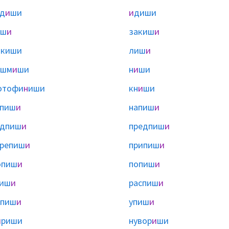
д
и
ши
и
диши
иш
и
закиш
и
я
киши
лиш
и
ишм
и
ши
н
и
ши
отофи
н
иши
кн
и
ши
апиш
и
напиш
и
адпиш
и
предпиш
и
ерепиш
и
припиш
и
опиш
и
попиш
и
пиш
и
распиш
и
тпиш
и
упиш
и
и
риши
нувор
и
ши