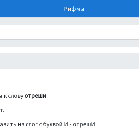
Рифмы
 к слову
отреши
т.
авить на слог с буквой И - отрешИ