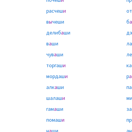
расчеш
и
о
в
ы
чеши
б
а
делиб
а
ши
д
в
а
ши
ла
чув
а
ши
ле
торгаш
и
к
мордаш
и
р
а
алк
а
ши
п
шалаш
и
м
гам
а
ши
з
помаш
и
п
н
а
ши
а