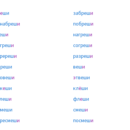
е
ши
забреш
и
онабреш
и
побреш
и
еш
и
нагреш
и
греш
и
согреш
и
ререш
и
разреш
и
ы
реши
веш
и
ровеш
и
э
твеши
к
е
ши
кл
ё
ши
улеш
и
фл
е
ши
меши
смеш
и
ресмеш
и
посмеш
и