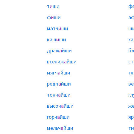
т
и
ши
ф
ф
и
ши
а
матч
и
ши
ш
каш
и
ши
х
драж
а
йши
б
всениж
а
йши
ст
мягч
а
йши
тя
редч
а
йши
ве
тонч
а
йши
гл
высоч
а
йши
же
горч
а
йши
яр
мельч
а
йши
т