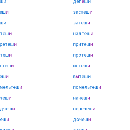
ши
деп
е
ши
пеш
и
заспеш
и
ши
затеш
и
бтеш
и
надтеш
и
ретеш
и
притеш
и
отеш
и
протеш
и
стеш
и
истеш
и
теш
и
в
ы
теши
мельтеш
и
помельтеш
и
ачеш
и
начеш
и
одчеш
и
перечеш
и
чеш
и
дочеш
и
рочеш
и
счеш
и