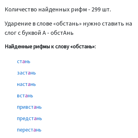
Количество найденных рифм - 299 шт.
Ударение в слове «обстань» нужно ставить на
слог с буквой А - обстАнь
Найденные рифмы к слову «обстань»:
ст
а
нь
заст
а
нь
наст
а
нь
вст
а
нь
привст
а
нь
предст
а
нь
перест
а
нь