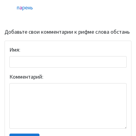
п
а
рень
Добавьте свои комментарии к рифме слова обстань
Имя:
Комментарий: