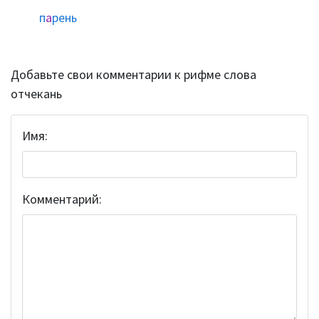
п
а
рень
Добавьте свои комментарии к рифме слова
отчекань
Имя:
Комментарий: