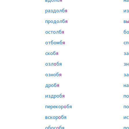
раздолб
я
и
продолб
я
в
остолб
я
б
отбомб
я
сп
скоб
я
за
озл
о
бя
зн
озноб
я
за
дроб
я
на
издроб
я
п
перекор
о
бя
по
вскор
о
бя
ис
обос
о
бя
по