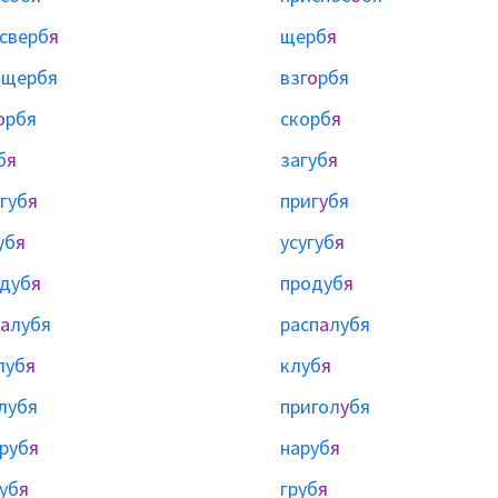
сверб
я
щерб
я
ы
щербя
взг
о
рбя
о
рбя
скорб
я
б
я
загуб
я
губ
я
приг
у
бя
уб
я
усугуб
я
дуб
я
продуб
я
а
лубя
расп
а
лубя
луб
я
клуб
я
лубя
пригол
у
бя
руб
я
наруб
я
уб
я
груб
я