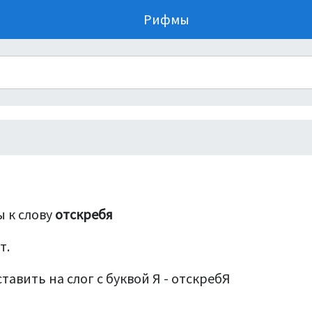
Рифмы
 к слову
отскребя
т.
тавить на слог с буквой Я - отскребЯ