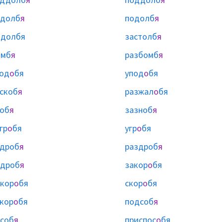
здолб
я
подолб
я
ы
долбя
застолб
я
омб
я
разбомб
я
од
о
бя
упод
о
бя
скоб
я
разжал
о
бя
об
я
зазноб
я
гр
о
бя
угр
о
бя
дроб
я
раздроб
я
одроб
я
закор
о
бя
кор
о
бя
скор
о
бя
кор
о
бя
подсоб
я
соб
я
приспос
о
бя