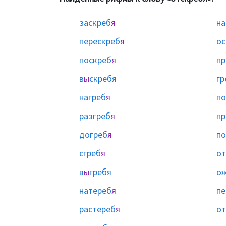
заскреб
я
на
перескреб
я
ос
поскреб
я
пр
в
ы
скребя
гр
нагреб
я
по
разгреб
я
пр
догреб
я
по
сгреб
я
от
в
ы
гребя
о
натереб
я
пе
растереб
я
от