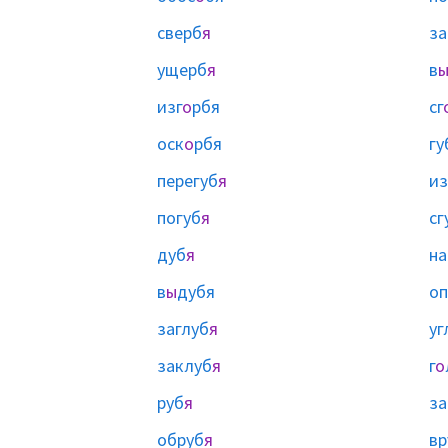
сверб
я
за
ущерб
я
в
изг
о
рбя
сг
оск
о
рбя
гу
перегуб
я
из
погуб
я
сг
дуб
я
на
в
ы
дубя
оп
заглуб
я
уг
заклуб
я
г
о
руб
я
за
обруб
я
вр