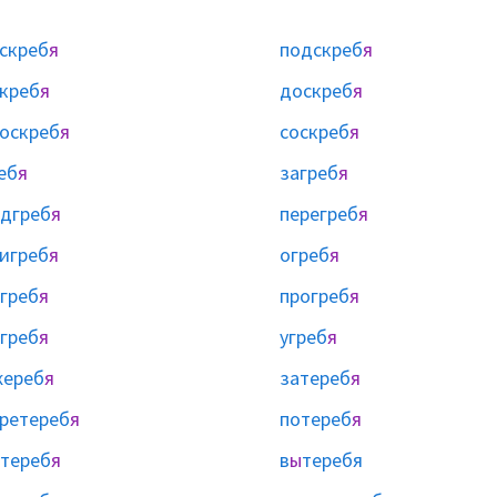
скреб
я
подскреб
я
креб
я
доскреб
я
оскреб
я
соскреб
я
еб
я
загреб
я
дгреб
я
перегреб
я
игреб
я
огреб
я
греб
я
прогреб
я
греб
я
угреб
я
жереб
я
затереб
я
ретереб
я
потереб
я
тереб
я
в
ы
теребя