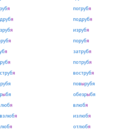
руб
я
погруб
я
друб
я
подруб
я
зруб
я
изруб
я
руб
я
поруб
я
уб
я
затруб
я
руб
я
потруб
я
струб
я
воструб
я
ы
рубя
пов
ы
рубя
р
ы
бя
обезр
ы
бя
блюб
я
влюб
я
евзлюб
я
излюб
я
олюб
я
отлюб
я