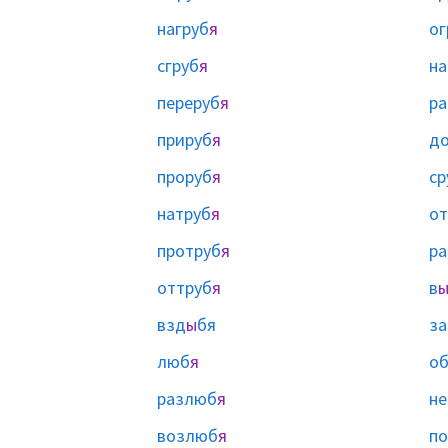
нагруб
я
ог
сгруб
я
на
переруб
я
ра
прируб
я
до
проруб
я
ср
натруб
я
от
протруб
я
ра
оттруб
я
в
взд
ы
бя
за
люб
я
о
разлюб
я
н
возлюб
я
п