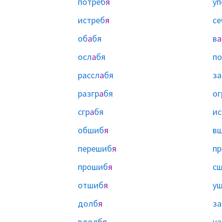
потреб
я
уп
истреб
я
се
об
а
бя
в
а
осл
а
бя
по
рассл
а
бя
за
разгр
а
бя
ог
сгр
а
бя
ис
обшиб
я
в
перешиб
я
п
прошиб
я
с
отшиб
я
у
долб
я
з
вдолб
я
н