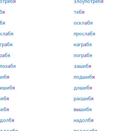
отреб
я
злоупотреб
я
б
я
теб
я
бя
оскл
а
бя
сл
а
бя
просл
а
бя
гр
а
бя
нагр
а
бя
р
а
бя
погр
а
бя
пох
а
бя
зашиб
я
шиб
я
подшиб
я
ришиб
я
дошиб
я
шиб
я
расшиб
я
шиб
я
в
ы
шибя
адолб
я
надолб
я
аддолб
я
поддолб
я