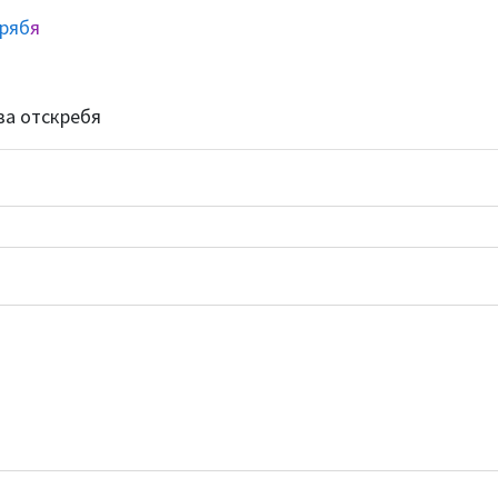
ряб
я
ва отскребя