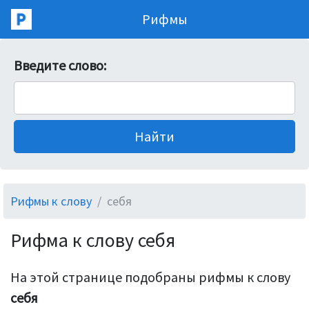
Рифмы
Введите слово:
Рифмы к слову
себя
Рифма к слову себя
На этой странице подобраны рифмы к слову
себя