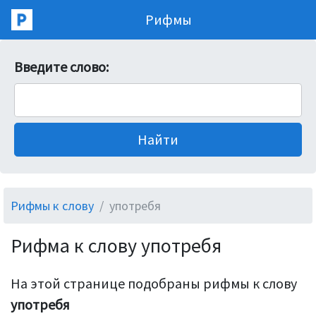
Рифмы
Введите слово:
Рифмы к слову
употребя
Рифма к слову употребя
На этой странице подобраны рифмы к слову
употребя