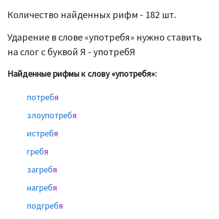
Количество найденных рифм - 182 шт.
Ударение в слове «употребя» нужно ставить
на слог с буквой Я - употребЯ
Найденные рифмы к слову «употребя»:
потреб
я
злоупотреб
я
истреб
я
греб
я
загреб
я
нагреб
я
подгреб
я