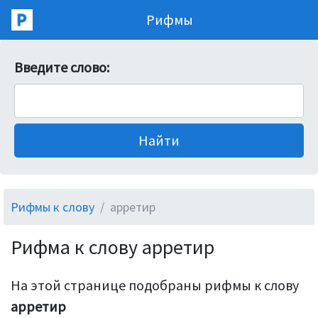
Рифмы
Введите слово:
Рифмы к слову
арретир
Рифма к слову арретир
На этой странице подобраны рифмы к слову
арретир