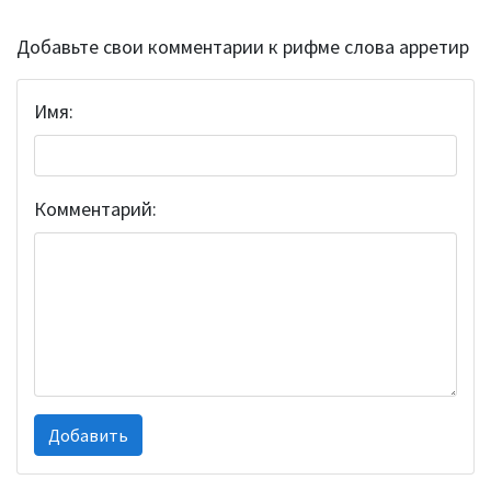
Добавьте свои комментарии к рифме слова арретир
Имя:
Комментарий: