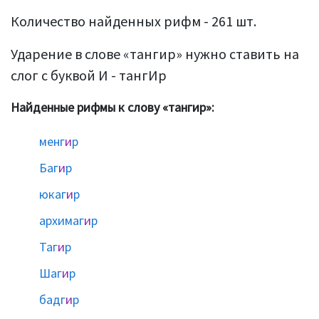
Количество найденных рифм - 261 шт.
Ударение в слове «тангир» нужно ставить на
слог с буквой И - тангИр
Найденные рифмы к слову «тангир»:
менг
и
р
Баг
и
р
юкаг
и
р
архимаг
и
р
Таг
и
р
Шаг
и
р
бадг
и
р