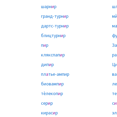
шарн
и
р
ш
гранд-турн
и
р
мѝ
дартс-турн
и
р
ма
блицтурн
и
р
ф
п
и
р
За
клякспап
и
р
ра
дип
и
р
Ц
пл
а
тье-ампир
ва
биовамп
и
р
л
тѐлекоп
и
р
те
сер
и
р
с
и
кирас
и
р
эл