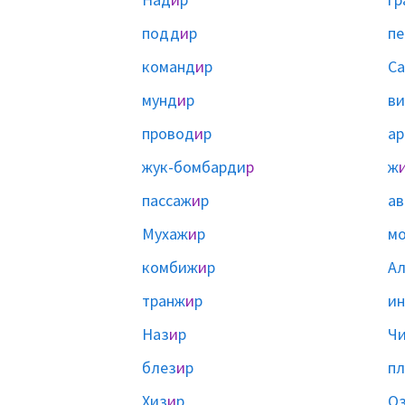
подд
и
р
пе
команд
и
р
С
мунд
и
р
в
провод
и
р
ар
жук-бомбарди
р
ж
пассаж
и
р
ав
Мухаж
и
р
м
комбиж
и
р
А
транж
и
р
и
Наз
и
р
Чи
блез
и
р
пл
Хиз
и
р
О