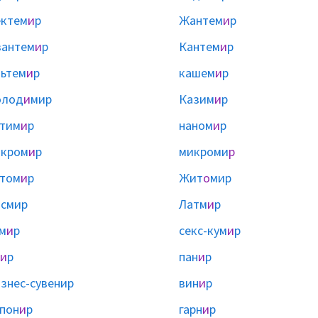
ктем
и
р
Жантем
и
р
зантем
и
р
Кантем
и
р
ьтем
и
р
кашем
и
р
олод
и
мир
Казим
и
р
тим
и
р
наном
и
р
акром
и
р
микроми
р
том
и
р
Жит
о
мир
лсмир
Латм
и
р
м
и
р
секс-кум
и
р
и
р
пан
и
р
и
знес-сувенир
вин
и
р
пон
и
р
гарн
и
р