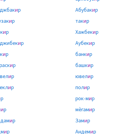
аджбак
и
р
Абубак
и
р
узак
и
р
так
и
р
к
и
р
Хажбек
и
р
аджибек
и
р
Аубек
и
р
к
и
р
банк
и
р
раск
и
р
башк
и
р
вел
и
р
ювел
и
р
екл
и
р
пол
и
р
и
р
рок-м
и
р
м
и
р
мѐгам
и
р
йдам
и
р
Зам
и
р
дм
и
р
Андем
и
р