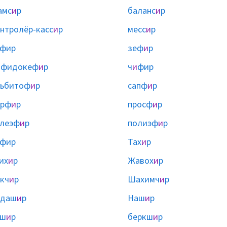
амс
и
р
баланс
и
р
нтролёр-касс
и
р
месс
и
р
фир
зеф
и
р
ифидокеф
и
р
ч
и
фир
льбитоф
и
р
сапф
и
р
орф
и
р
просф
и
р
леэф
и
р
полиэф
и
р
фир
Тах
и
р
их
и
р
Жавох
и
р
кч
и
р
Шахимч
и
р
рдаш
и
р
Наш
и
р
аш
и
р
беркш
и
р