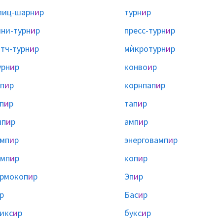
лиц-шарн
и
р
турн
и
р
ни-турн
и
р
пресс-турн
и
р
тч-турн
и
р
мѝкротурн
и
р
урн
и
р
конво
и
р
п
и
р
корнпап
и
р
п
и
р
тап
и
р
ип
и
р
амп
и
р
мп
и
р
энерговамп
и
р
емп
и
р
коп
и
р
рмокоп
и
р
Эп
и
р
р
Бас
и
р
икс
и
р
букс
и
р