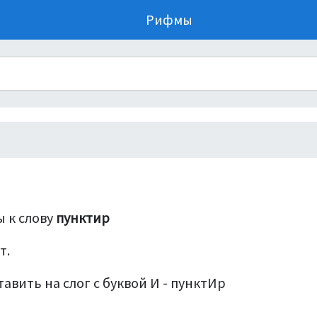
Рифмы
 к слову
пунктир
т.
авить на слог с буквой И - пунктИр