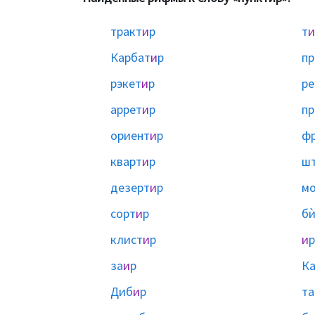
тракт
и
р
т
и
Карбат
и
р
пр
рэкет
и
р
ре
аррет
и
р
пр
ориент
и
р
ф
кварт
и
р
шт
дезерт
и
р
м
сорт
и
р
бѝ
клист
и
р
и
р
за
и
р
К
Диб
и
р
та