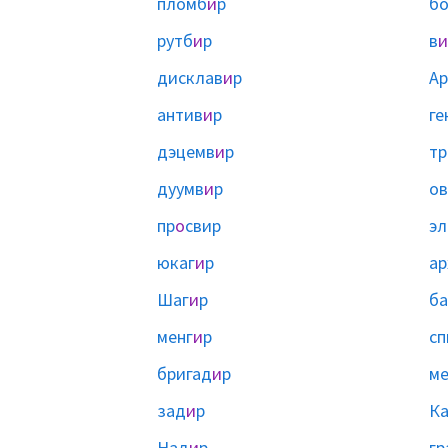
пломб
и
р
б
рутб
и
р
в
и
дисклав
и
р
Ар
антив
и
р
ге
дэцемв
и
р
тр
дуумв
и
р
ов
пр
о
свир
эл
юкаг
и
р
ар
Шаг
и
р
ба
менг
и
р
сп
бригад
и
р
ме
зад
и
р
К
Над
и
р
гр