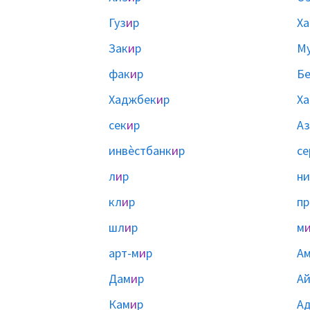
Гуз
и
р
Х
Зак
и
р
М
фак
и
р
Бе
Хаджбек
и
р
Х
сек
и
р
Аз
инвѐстбанк
и
р
се
л
и
р
ни
кл
и
р
пр
шл
и
р
м
арт-м
и
р
А
Дам
и
р
А
Кам
и
р
А