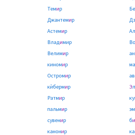
Тем
и
р
Бе
Джантем
и
р
Д
Астем
и
р
Ал
Влад
и
мир
В
Велим
и
р
ан
кином
и
р
м
Остром
и
р
ав
кѝберм
и
р
Э
Ратм
и
р
ку
пальм
и
р
эм
сувен
и
р
б
канон
и
р
ка