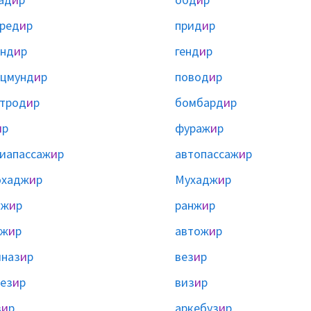
ред
и
р
прид
и
р
анд
и
р
генд
и
р
ицмунд
и
р
повод
и
р
трод
и
р
бомбард
и
р
и
р
фураж
и
р
иапассаж
и
р
автопассаж
и
р
охадж
и
р
Мухадж
и
р
лж
и
р
ранж
и
р
нж
и
р
автож
и
р
наз
и
р
вез
и
р
ез
и
р
виз
и
р
з
и
р
аркебуз
и
р