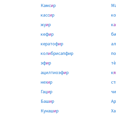
Камс
и
р
М
касс
и
р
ко
жу
и
р
к
а
кеф
и
р
б
кератоф
и
р
а
кол
и
брисапфир
п
эф
и
р
тѐ
ацилтиоэф
и
р
к
я
нех
и
р
ст
Гац
и
р
чи
Баш
и
р
А
Кунаш
и
р
Х