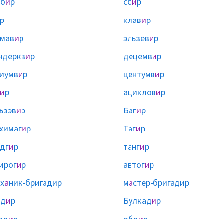
об
и
р
сб
и
р
р
клав
и
р
мав
и
р
эльзев
и
р
ндеркв
и
р
децемв
и
р
иумв
и
р
центумв
и
р
и
р
ациклов
и
р
ьзэв
и
р
Баг
и
р
химаг
и
р
Таг
и
р
дг
и
р
танг
и
р
ирог
и
р
автог
и
р
х
а
ник-бригадир
м
а
стер-бригадир
ад
и
р
Булкад
и
р
ад
и
р
обд
и
р