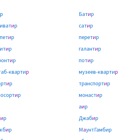
р
Бат
и
р
иват
и
р
сат
и
р
пет
и
р
перет
и
р
ит
и
р
галант
и
р
ронт
и
р
пот
и
р
аб-кварти
р
музеев-кварти
р
орт
и
р
транспорт
и
р
осорт
и
р
монаст
и
р
а
и
р
а
и
р
Джаб
и
р
кб
и
р
М
а
унтГамбир