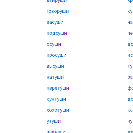
говор
у
ши
ку
засуш
и
на
подсуш
и
пе
осуш
и
д
просуш
и
ис
в
ы
суши
т
у
натуш
и
р
а
перетуш
и
ф
кунтуш
и
д
хохот
у
ши
ка
утуш
и
ч
у
ш
а
баши
д