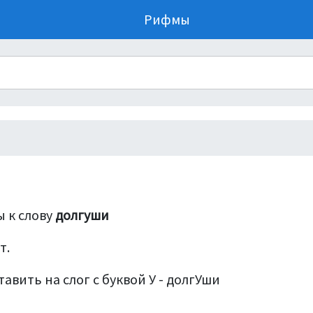
Рифмы
 к слову
долгуши
т.
авить на слог с буквой У - долгУши