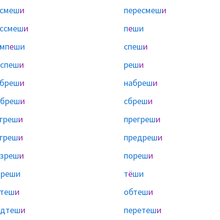
асмеш
и
пересмеш
и
ссмеш
и
п
е
ши
мп
е
ши
спеш
и
спеш
и
реш
и
абреш
и
набреш
и
обреш
и
сбреш
и
греш
и
прегреш
и
греш
и
предреш
и
зреш
и
пореш
и
ы
реши
т
ё
ши
атеш
и
обтеш
и
одтеш
и
перетеш
и