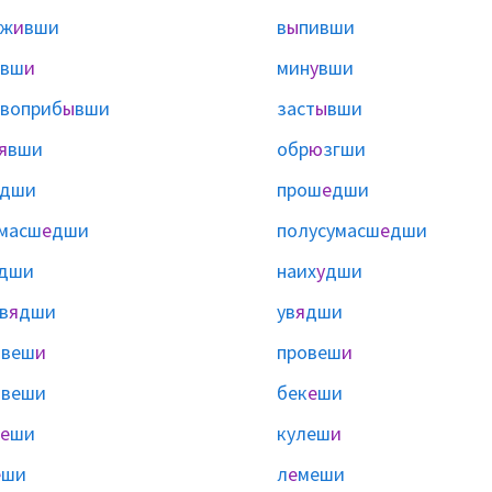
тж
и
вши
в
ы
пивши
овш
и
мин
у
вши
воприб
ы
вши
заст
ы
вши
я
вши
обр
ю
згши
дши
прош
е
дши
масш
е
дши
полусумасш
е
дши
дши
наих
у
дши
в
я
дши
ув
я
дши
бвеш
и
провеш
и
ы
веши
бек
е
ши
е
ши
кулеш
и
е
ши
л
е
меши