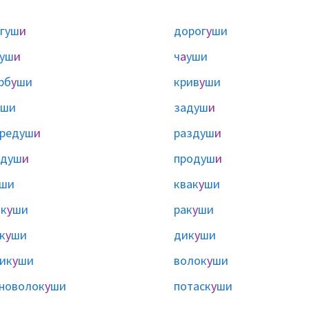
гуш
и
дорог
у
ши
ауш
и
ч
а
уши
рб
у
ши
крив
у
ши
ши
задуш
и
ередуш
и
раздуш
и
одуш
и
продуш
и
ши
квак
у
ши
к
у
ши
рак
у
ши
к
у
ши
дик
у
ши
ик
у
ши
волок
у
ши
новолок
у
ши
потаск
у
ши