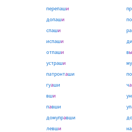
перепаш
и
п
допаш
и
п
спаш
и
ра
испаш
и
ди
отпаш
и
в
устраш
и
м
патронт
а
ши
п
гу
а
ши
ч
а
вш
и
ун
п
а
вши
уп
домупр
а
вши
д
левш
и
на