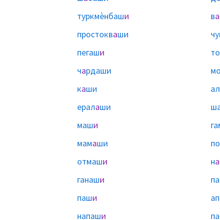
туркмѐнбаш
и
в
а
простокв
а
ши
чу
пегаш
и
то
ч
а
рдаши
м
к
а
ши
ал
ерал
а
ши
ш
маш
и
га
мам
а
ши
п
отмаш
и
н
а
ганаш
и
па
паш
и
ап
напаш
и
па