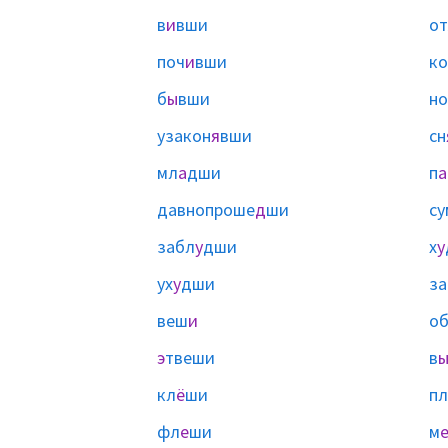
в
и
вши
о
поч
и
вши
к
б
ы
вши
но
узакон
я
вши
сн
мл
а
дши
п
а
давнопроше
д
ши
су
забл
у
дши
х
у
ух
у
дши
за
веш
и
о
э
твеши
в
кл
ё
ши
пл
фл
е
ши
м