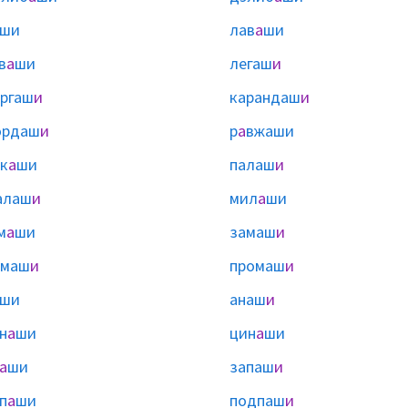
ши
лав
а
ши
в
а
ши
легаш
и
ргаш
и
карандаш
и
ордаш
и
р
а
вжаши
к
а
ши
палаш
и
алаш
и
мил
а
ши
м
а
ши
замаш
и
омаш
и
промаш
и
ши
анаш
и
н
а
ши
цин
а
ши
а
ши
запаш
и
п
а
ши
подпаш
и