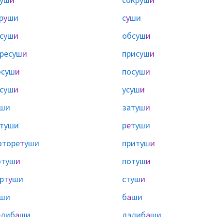
р
у
ши
с
у
ши
суш
и
обсуш
и
ресуш
и
присуш
и
осуш
и
посуш
и
суш
и
усуш
и
ши
затуш
и
туши
р
е
туши
оторе
т
уши
притуш
и
отуш
и
потуш
и
рт
у
ши
стуш
и
ши
б
а
ши
елиб
а
ши
дэлиб
а
ши