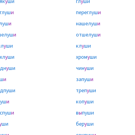
як
у
ши
гл
у
ши
глуш
и
переглуш
и
луш
и
нашелуш
и
шелуш
и
отшелуш
и
ил
у
ши
кл
у
ши
хл
у
ши
хром
у
ши
одн
у
ши
чин
у
ши
уш
и
запуш
и
дпуши
треп
у
ши
пуш
и
коп
у
ши
спуш
и
в
ы
пуши
у
ши
бер
у
ши
руш
и
сокруш
и