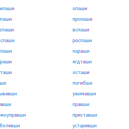
рипаш
и
опаш
и
опаш
и
пропаш
и
спаш
и
вспаш
и
сп
а
ши
р
о
спаши
ы
паши
пар
а
ши
ураш
и
ягдт
а
ши
оташ
и
осташ
и
ши
пог
и
бши
ыв
а
вши
ужим
а
вши
а
вши
пр
а
вши
омоупр
а
вши
пр
и
ставши
бол
е
вши
устар
е
вши