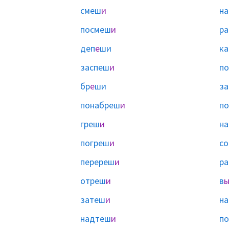
смеш
и
н
посмеш
и
ра
деп
е
ши
ка
заспеш
и
по
бр
е
ши
з
понабреш
и
п
греш
и
на
погреш
и
со
перереш
и
ра
отреш
и
в
затеш
и
н
надтеш
и
п