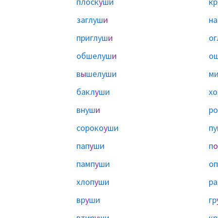
плоск
у
ши
кр
заглуш
и
на
приглуш
и
ог
обшелуш
и
о
в
ы
шелуши
м
бакл
у
ши
хо
внуш
и
р
сороко
у
ши
п
пап
у
ши
п
о
памп
у
ши
о
хлоп
у
ши
ра
вр
у
ши
гр
втир
у
ши
к