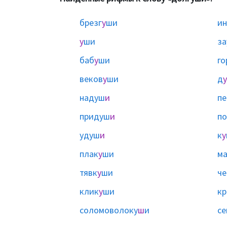
брезг
у
ши
ин
у
ши
з
баб
у
ши
го
веков
у
ши
д
у
надуш
и
п
придуш
и
п
удуш
и
к
у
плак
у
ши
ма
тявк
у
ши
че
клик
у
ши
кр
соломоволоку
ш
и
се