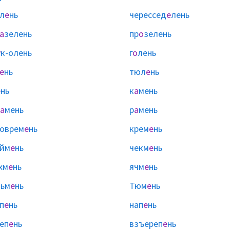
л
е
нь
черессед
е
лень
а
зелень
пр
о
зелень
у
к-олень
г
о
лень
е
нь
тюл
е
нь
е
нь
к
а
мень
а
мень
р
а
мень
оврем
е
нь
крем
е
нь
айм
е
нь
чекм
е
нь
хм
е
нь
ячм
е
нь
льм
е
нь
Тюм
е
нь
п
е
нь
нап
е
нь
еп
е
нь
взъереп
е
нь