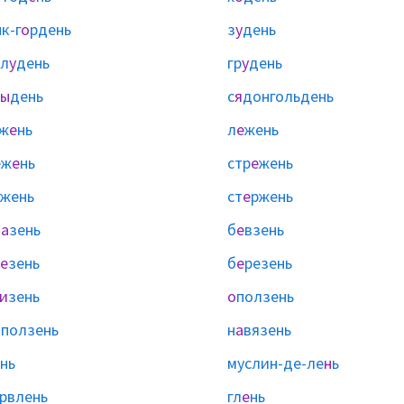
к-г
о
рдень
з
у
день
л
у
день
гр
у
день
ы
день
с
я
донгольдень
ж
е
нь
л
е
жень
еж
е
нь
стр
е
жень
жень
ст
е
ржень
л
а
зень
б
е
взень
е
зень
б
е
резень
и
зень
о
ползень
ы
ползень
н
а
вязень
нь
муслин-де-ле
н
ь
рвлень
гл
е
нь