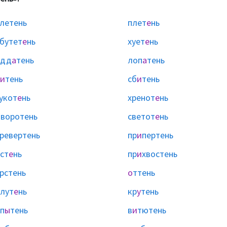
летень
плет
е
нь
бутет
е
нь
хует
е
нь
одд
а
тень
лоп
а
тень
и
тень
сб
и
тень
укот
е
нь
хренот
е
нь
ы
воротень
светот
е
нь
ревертень
пр
и
пертень
ст
е
нь
пр
и
хвостень
рстень
о
ттень
лут
е
нь
кр
у
тень
п
ы
тень
в
и
тютень