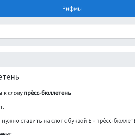
Рифмы
етень
 к слову
прѐсс-бюллетень
т.
 нужно ставить на слог с буквой Е - прѐсс-бюлле
ень»: