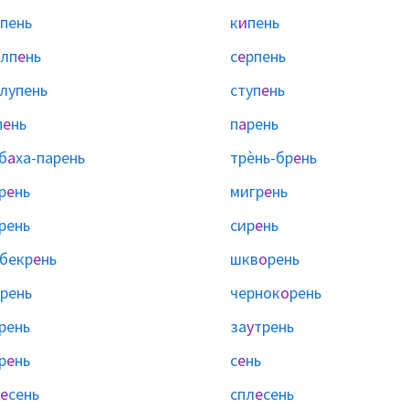
пень
к
и
пень
лп
е
нь
с
е
рпень
лупень
ступ
е
нь
п
е
нь
п
а
рень
б
а
ха-парень
трѐнь-бр
е
нь
р
е
нь
мигр
е
нь
рень
сир
е
нь
бекр
е
нь
шкв
о
рень
рень
чернок
о
рень
рень
за
у
трень
р
е
нь
с
е
нь
е
сень
спл
е
сень