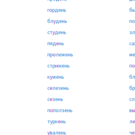
г
о
рдень
бы
бл
у
день
по
ст
у
день
зл
пяд
е
нь
са
пр
о
лежень
м
стр
и
жень
п
о
к
у
жень
б
с
е
лезень
бр
с
е
зень
сл
п
о
ползень
в
турк
е
нь
л
е
у
валень
ч
е