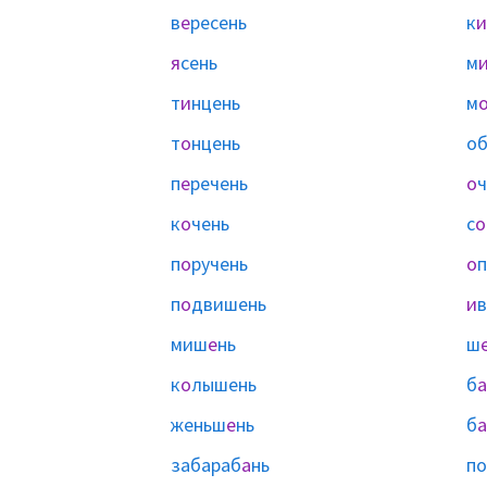
в
е
ресень
к
и
я
сень
м
т
и
нцень
м
т
о
нцень
об
п
е
речень
о
ч
к
о
чень
с
о
п
о
ручень
о
п
о
двишень
и
миш
е
нь
ш
к
о
лышень
б
а
женьш
е
нь
б
а
забараб
а
нь
по