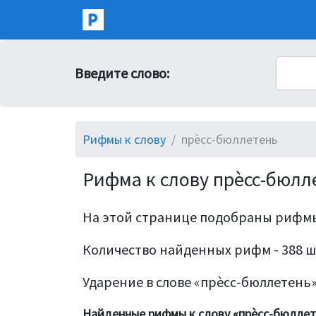
Введите слово:
Рифмы к слову
прѐсс-бюллетень
Рифма к слову прѐсс-бюлл
На этой странице подобраны рифмы
Количество найденных рифм - 388 ш
Ударение в слове «прѐсс-бюллетень»
Найденные рифмы к слову «прѐсс-бюллет