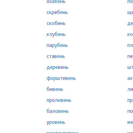
о
хабень
по
скр
е
бень
щ
скоб
е
нь
д
кл
у
бень
ко
п
а
рубень
пл
ст
а
вень
п
е
дерев
е
нь
ш
форшт
е
вень
ах
б
и
вень
л
пр
о
ливень
пр
б
а
ловень
п
о
у
ровень
ме
микро
у
ровень
ч
э