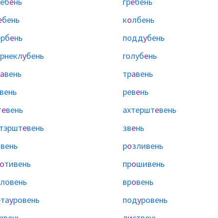
еб
е
нь
гр
е
бень
е
бень
к
о
лбень
ерб
е
нь
подд
у
бень
рнекл
у
бень
голуб
е
нь
а
вень
тр
а
вень
вень
рев
е
нь
т
е
вень
ахтершт
е
вень
тэршт
е
вень
зв
е
нь
и
вень
р
о
зливень
о
тивень
пр
о
шивень
ловень
вр
о
вень
та
у
ровень
под
у
ровень
рвень
л
и
ствень