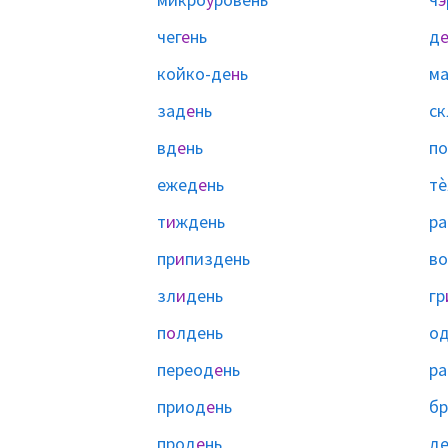
чег
е
нь
д
койко-де
н
ь
м
зад
е
нь
ск
вд
е
нь
п
ежед
е
нь
тѐ
т
и
ждень
ра
пр
и
пиздень
в
зл
и
день
гр
п
о
лдень
о
переод
е
нь
ра
приод
е
нь
бр
прод
е
нь
д