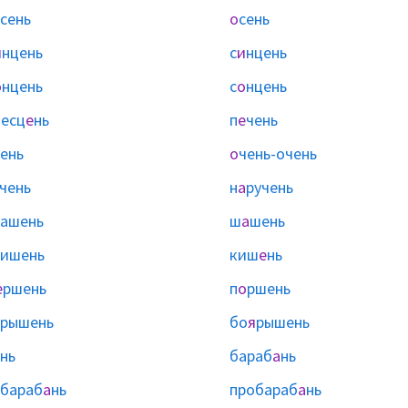
сень
о
сень
и
нцень
с
и
нцень
о
нцень
с
о
нцень
есц
е
нь
п
е
чень
ень
о
чень-очень
чень
н
а
ручень
пашень
ш
а
шень
вишень
киш
е
нь
е
ршень
п
о
ршень
рышень
бо
я
рышень
нь
бараб
а
нь
бараб
а
нь
пробараб
а
нь