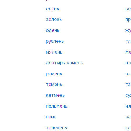
ел
е
нь
ве
з
е
лень
пр
ол
е
нь
ж
р
у
слень
тл
м
я
лень
м
ал
а
тырь-камень
пл
рем
е
нь
ос
т
е
мень
т
кетм
е
нь
су
пельм
е
нь
и
п
е
нь
за
т
е
лепень
сл