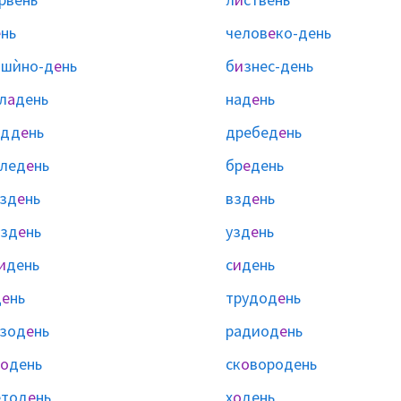
е
нь
челов
е
ко-день
ашѝно-д
е
нь
б
и
знес-день
л
а
день
над
е
нь
одд
е
нь
дребед
е
нь
лед
е
нь
бр
е
день
зд
е
нь
взд
е
нь
озд
е
нь
узд
е
нь
и
день
с
и
день
д
е
нь
трудод
е
нь
зод
е
нь
радиод
е
нь
о
день
ск
о
вородень
етод
е
нь
х
о
день