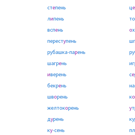
ст
е
пень
ц
е
л
и
пень
то
всп
е
нь
о
х
перест
у
пень
ш
рубашка-па
р
ень
ру
шагр
е
нь
иг
и
верень
с
е
бекр
е
нь
на
шв
о
рень
к
о
желток
о
рень
у
т
д
у
рень
ку
к
у
-сень
пл