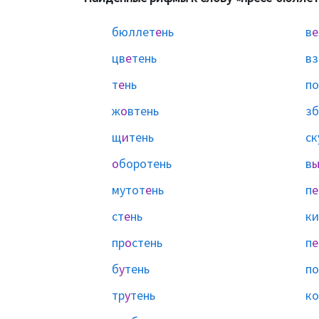
бюллет
е
нь
в
е
цв
е
тень
вз
т
е
нь
п
ж
о
втень
зб
щ
и
тень
ск
о
боротень
в
мутот
е
нь
п
е
ст
е
нь
ки
пр
о
стень
п
е
б
у
тень
по
тр
у
тень
ко