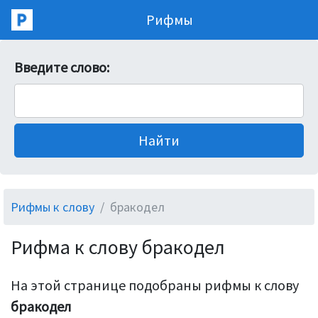
Рифмы
Введите слово:
Рифмы к слову
бракодел
Рифма к слову бракодел
На этой странице подобраны рифмы к слову
бракодел