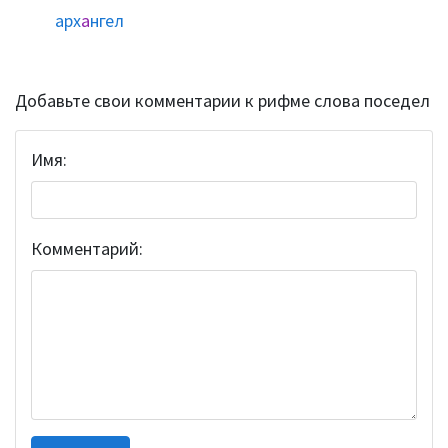
арх
а
нгел
Добавьте свои комментарии к рифме слова поседел
Имя:
Комментарий: