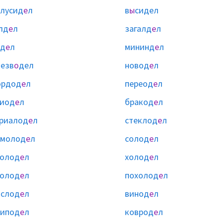
лусид
е
л
в
ы
сидел
лд
е
л
загалд
е
л
нд
е
л
мининд
е
л
езв
о
дел
новод
е
л
ордод
е
л
переод
е
л
риод
е
л
бракод
е
л
риалод
е
л
стеклод
е
л
омолод
е
л
солод
е
л
солод
е
л
холод
е
л
холод
е
л
похолод
е
л
аслод
е
л
винод
е
л
липод
е
л
коврод
е
л