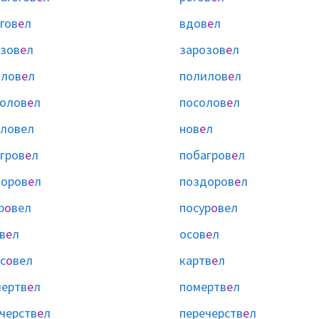
гов
е
л
вдов
е
л
зов
е
л
зарозов
е
л
илов
е
л
полилов
е
л
олов
е
л
посолов
е
л
ловел
нов
е
л
гров
е
л
побагров
е
л
оров
е
л
поздоров
е
л
р
о
вел
посур
о
вел
в
е
л
осов
е
л
с
о
вел
картв
е
л
ертв
е
л
помертв
е
л
черств
е
л
перечерств
е
л