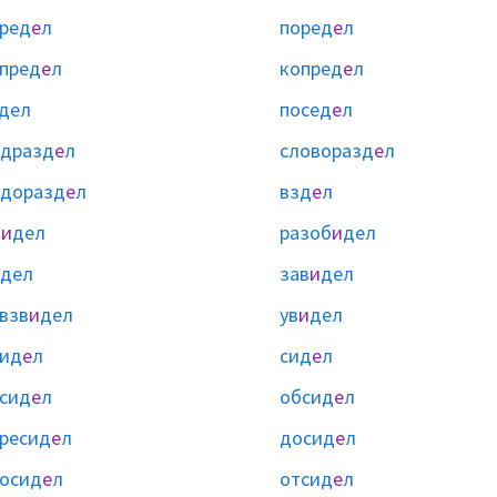
ред
е
л
поред
е
л
пред
е
л
копред
е
л
дел
посед
е
л
одразд
е
л
словоразд
е
л
одоразд
е
л
взд
е
л
б
и
дел
разоб
и
дел
дел
зав
и
дел
взв
и
дел
ув
и
дел
рид
е
л
сид
е
л
сид
е
л
обсид
е
л
ресид
е
л
досид
е
л
осид
е
л
отсид
е
л