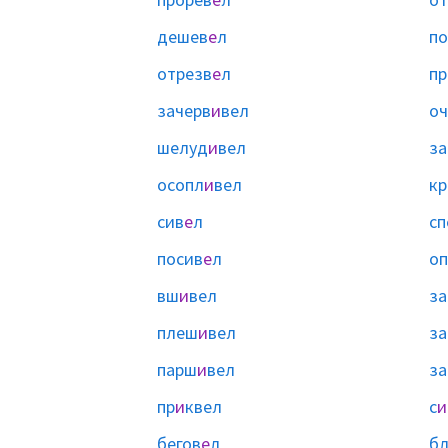
дешев
е
л
п
отрезв
е
л
пр
зачерв
и
вел
оч
шелуд
и
вел
з
осопл
и
вел
кр
сив
е
л
сп
посив
е
л
оп
вш
и
вел
з
плеш
и
вел
з
парш
и
вел
за
пр
и
квел
с
и
бегов
е
л
бл