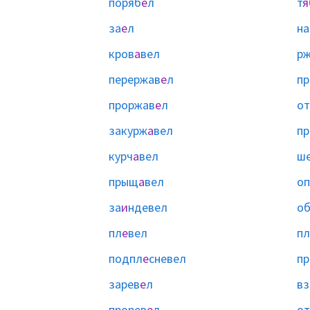
поряб
е
л
т
я
за
е
л
на
кров
а
вел
р
перержав
е
л
пр
проржав
е
л
о
закурж
а
вел
пр
курч
а
вел
ш
прыщ
а
вел
о
за
и
ндевел
о
пл
е
вел
пл
подпл
е
сневел
пр
зарев
е
л
вз
прорев
е
л
от