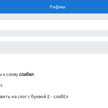
Рифмы
 к слову
слабел
т.
ить на слог с буквой Е - слабЕл