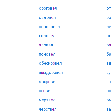
орогов
е
л
от
овдов
е
л
ро
порозов
е
л
л
солов
е
л
ос
я
ловел
о
я
понов
е
л
ба
обескр
о
вел
зд
в
ы
здоровел
су
махр
о
вел
со
пс
о
вел
оп
мертв
е
л
ом
черств
е
л
за