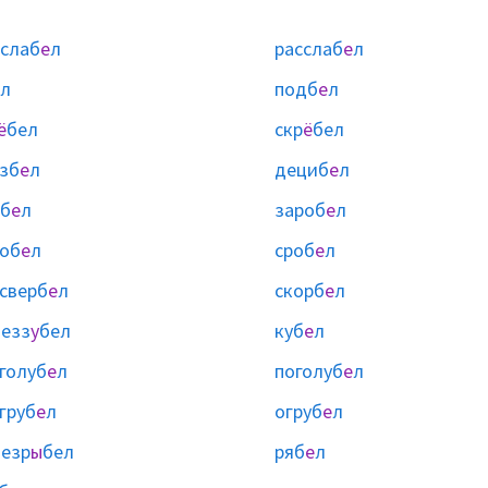
слаб
е
л
расслаб
е
л
л
подб
е
л
ё
бел
скр
ё
бел
зб
е
л
дециб
е
л
б
е
л
зароб
е
л
об
е
л
сроб
е
л
сверб
е
л
скорб
е
л
езз
у
бел
куб
е
л
голуб
е
л
поголуб
е
л
груб
е
л
огруб
е
л
езр
ы
бел
ряб
е
л