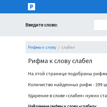
Введите слово:
Рифмы к слову
слабел
Рифма к слову слабел
На этой странице подобраны рифмы
Количество найденных рифм - 299 ш
Ударение в слове «слабел» нужно став
Найденные рифмы к слову «слабел»: