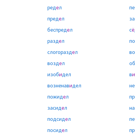
ред
е
л
пе
пред
е
л
за
беспред
е
л
с
ё
разд
е
л
п
слогоразд
е
л
в
возд
е
л
о
изоб
и
дел
в
и
возненав
и
дел
не
пожид
е
л
п
засид
е
л
на
подсид
е
л
пе
посид
е
л
пр