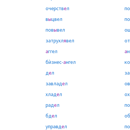
очерств
е
л
по
в
ы
цвел
по
пов
ы
вел
о
затрухл
я
вел
от
а
ггел
а
н
бѝзнес-
а
нгел
ко
д
е
л
за
завлад
е
л
о
хлад
е
л
ох
рад
е
л
по
бд
е
л
о
управд
е
л
п