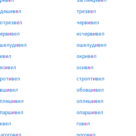
одешев
е
л
трезв
е
л
отрезв
е
л
черв
и
вел
ерв
и
вел
исчерв
и
вел
ашелуд
и
вел
ошелуд
и
вел
ив
е
л
окрив
е
л
ес
и
вел
осив
е
л
рот
и
вел
стропт
и
вел
авш
и
вел
обовш
и
вел
аплеш
и
вел
оплеш
и
вел
парш
и
вел
опарш
и
вел
квел
гов
е
л
агогов
е
л
рогов
е
л