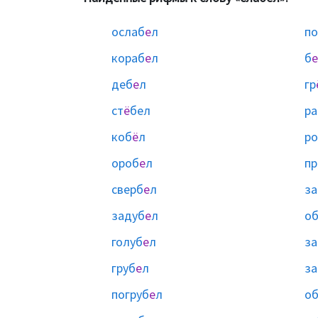
ослаб
е
л
по
кораб
е
л
б
е
деб
е
л
гр
ст
ё
бел
ра
коб
ё
л
ро
ороб
е
л
пр
сверб
е
л
за
задуб
е
л
об
голуб
е
л
за
груб
е
л
за
погруб
е
л
об