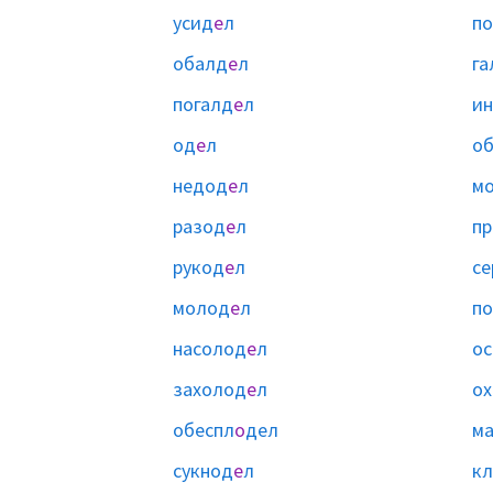
усид
е
л
по
обалд
е
л
га
погалд
е
л
и
од
е
л
об
недод
е
л
м
разод
е
л
п
рукод
е
л
се
молод
е
л
п
насолод
е
л
о
захолод
е
л
о
обеспл
о
дел
м
сукнод
е
л
к