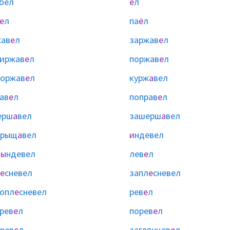
бел
е
л
е
л
па
ё
л
жав
е
л
заржав
е
л
иржав
е
л
поржав
е
л
торжав
е
л
курж
а
вел
ав
е
л
поправ
е
л
ерш
а
вел
зашерш
а
вел
прыщ
а
вел
и
ндевел
б
ы
ндевел
лев
е
л
е
сневел
запл
е
сневел
опл
е
сневел
рев
е
л
рев
е
л
порев
е
л
рев
е
л
заглянцев
е
л