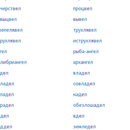
черств
е
л
процв
е
л
в
ы
цвел
в
ы
вел
шепел
я
вел
трухл
я
вел
рухл
я
вел
иструхл
я
вел
гел
р
ы
ба-ангел
л
и
бриангел
арх
а
нгел
д
е
л
влад
е
л
влад
е
л
совлад
е
л
лад
е
л
над
е
л
рад
е
л
обезлош
а
дел
бд
е
л
вд
е
л
одд
е
л
землед
е
л