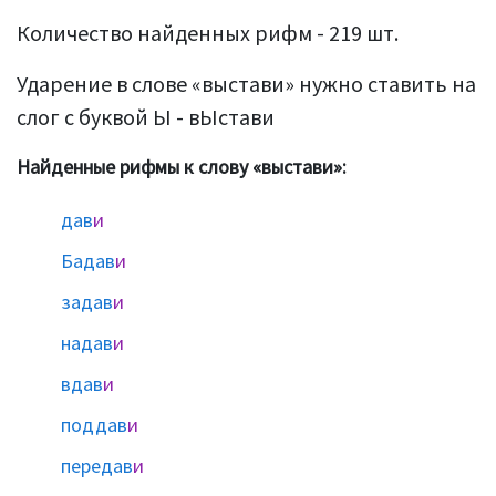
Количество найденных рифм - 219 шт.
Ударение в слове «выстави» нужно ставить на
слог с буквой Ы - вЫстави
Найденные рифмы к слову «выстави»:
дав
и
Бадав
и
задав
и
надав
и
вдав
и
поддав
и
передав
и