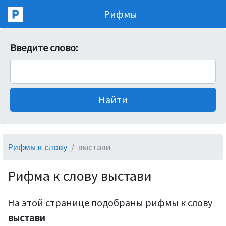
Рифмы
Введите слово:
Рифмы к слову
выстави
Рифма к слову выстави
На этой странице подобраны рифмы к слову
выстави