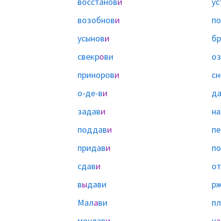
восстанов
и
ус
возобнов
и
по
усынов
и
бр
свекр
о
ви
о
приноров
и
сн
о-де-в
и
да
задав
и
на
поддав
и
пе
придав
и
по
сдав
и
от
в
ы
дави
р
Мал
а
ви
пл
моулав
и
н
а