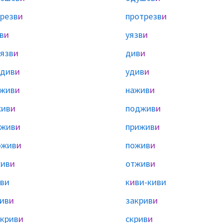
резв
и
протрезв
и
в
и
уязв
и
язв
и
див
и
одив
и
удив
и
ажив
и
нажив
и
жив
и
поджив
и
зжив
и
прижив
и
ожив
и
пожив
и
жив
и
отжив
и
ви
к
и
ви-киви
ив
и
закрив
и
крив
и
скрив
и