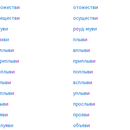
ожеств
и
отожеств
и
еществ
и
осуществ
и
уви
р
о
уд-муви
ы
хви
плыв
и
плыв
и
вплыв
и
реплыв
и
приплыв
и
оплыв
и
поплыв
и
лыв
и
всплыв
и
плыв
и
уплыв
и
ыв
и
прослыв
и
яв
и
прояв
и
лу
я
ви
объяв
и