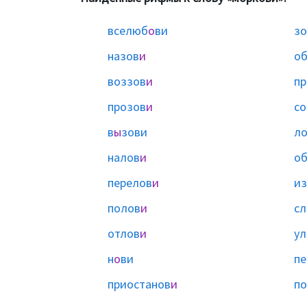
вселюб
о
ви
зо
назов
и
об
воззов
и
пр
прозов
и
со
в
ы
зови
ло
налов
и
о
перелов
и
из
полов
и
сл
отлов
и
ул
н
о
ви
пе
приостанов
и
по