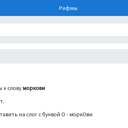
Рифмы
 к слову
моркови
т.
тавить на слог с буквой О - моркОви