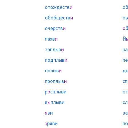
отождеств
и
об
обобществ
и
ов
очерств
и
о
б
пахв
и
Й
заплыв
и
на
подплыв
и
пе
оплыв
и
д
проплыв
и
сп
р
о
сплыви
от
в
ы
плыви
сл
я
ви
за
э
ряви
по