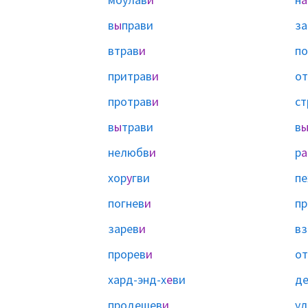
в
ы
прави
за
втрав
и
по
притрав
и
от
протрав
и
ст
в
ы
трави
в
нелюбв
и
р
а
хор
у
гви
пе
погнев
и
пр
зарев
и
вз
прорев
и
от
хард-энд-х
е
ви
д
продешев
и
у