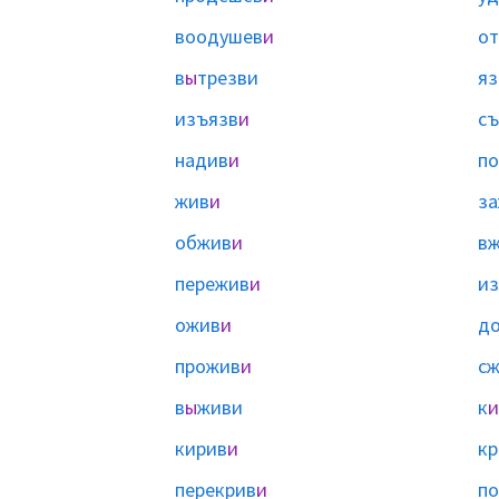
воодушев
и
от
в
ы
трезви
яз
изъязв
и
съ
надив
и
п
жив
и
з
обжив
и
в
пережив
и
и
ожив
и
д
прожив
и
с
в
ы
живи
к
и
кирив
и
кр
перекрив
и
по