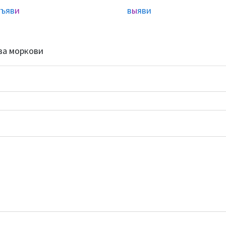
ъяв
и
в
ы
яви
ва моркови