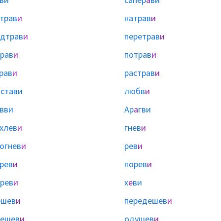
трав
и
натрав
и
дтрав
и
перетрав
и
рав
и
потрав
и
рав
и
растрав
и
ы
стави
любв
и
вви
Ар
а
гви
хлев
и
гнев
и
огнев
и
рев
и
рев
и
порев
и
рев
и
х
е
ви
ешев
и
передешев
и
дешев
и
одушев
и