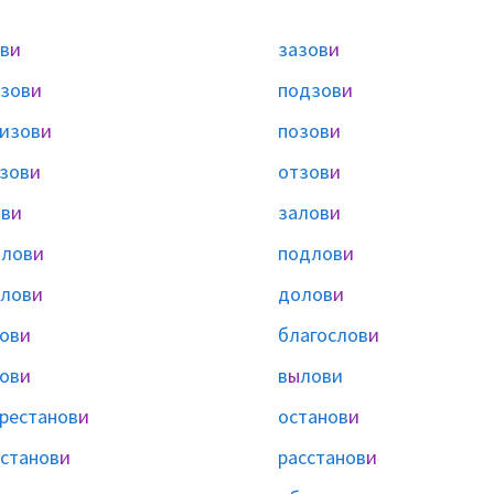
в
и
зазов
и
зов
и
подзов
и
изов
и
позов
и
зов
и
отзов
и
в
и
залов
и
блов
и
подлов
и
лов
и
долов
и
ов
и
благослов
и
ов
и
в
ы
лови
рестанов
и
останов
и
станов
и
расстанов
и