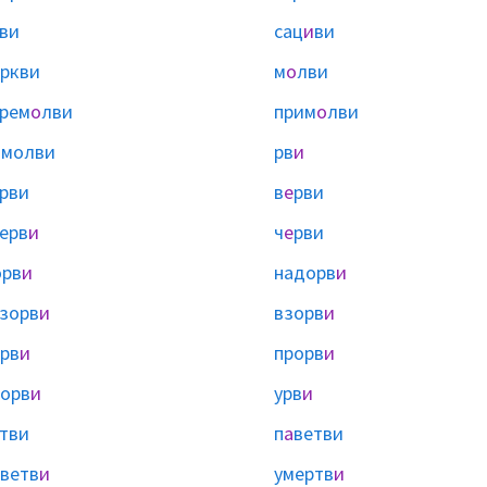
ви
сац
и
ви
ркви
м
о
лви
рем
о
лви
прим
о
лви
ы
молви
рв
и
рви
в
е
рви
ерв
и
ч
е
рви
орв
и
надорв
и
зорв
и
взорв
и
рв
и
прорв
и
орв
и
урв
и
тви
п
а
ветви
ветв
и
умертв
и