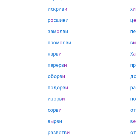
искрив
и
х
и
р
о
сшиви
ц
е
зам
о
лви
пе
пром
о
лви
в
нарв
и
Х
а
перерв
и
пр
оборв
и
д
подорв
и
ра
изорв
и
по
сорв
и
от
в
ы
рви
в
е
разветв
и
от