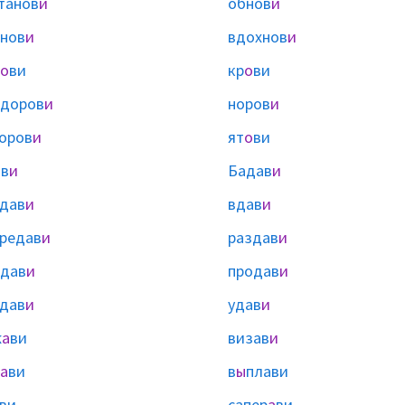
танов
и
обнов
и
нов
и
вдохнов
и
о
ви
кр
о
ви
здоров
и
норов
и
оров
и
ят
о
ви
в
и
Бадав
и
дав
и
вдав
и
редав
и
раздав
и
дав
и
продав
и
дав
и
удав
и
ж
а
ви
визав
и
а
ви
в
ы
плави
ви
сапер
а
ви