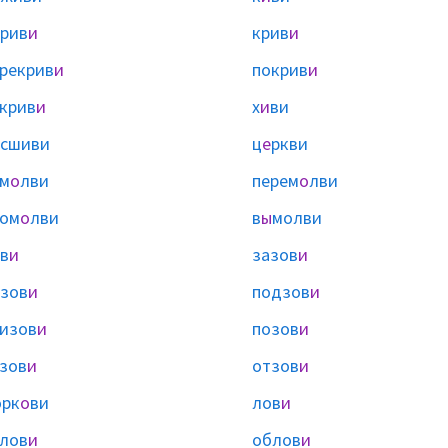
рив
и
крив
и
рекрив
и
покрив
и
крив
и
х
и
ви
сшиви
ц
е
ркви
м
о
лви
перем
о
лви
ром
о
лви
в
ы
молви
в
и
зазов
и
зов
и
подзов
и
изов
и
позов
и
зов
и
отзов
и
орк
о
ви
лов
и
лов
и
облов
и