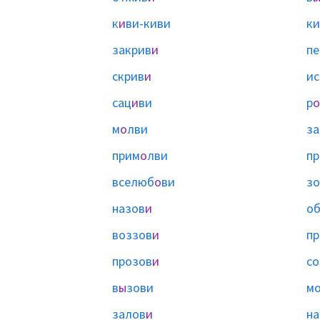
к
и
ви-киви
ки
закрив
и
пе
скрив
и
ис
сац
и
ви
р
о
м
о
лви
за
прим
о
лви
п
вселюб
о
ви
зо
назов
и
об
воззов
и
пр
прозов
и
со
в
ы
зови
м
залов
и
на