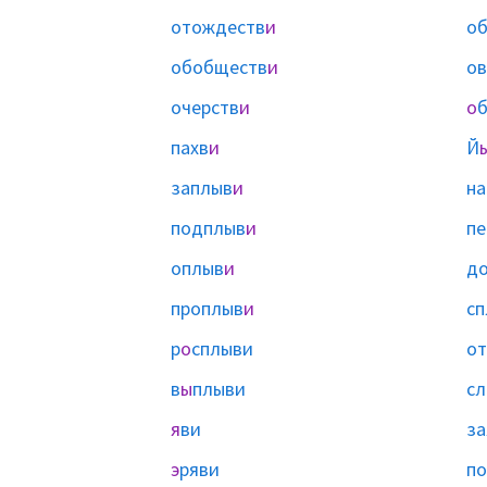
отождеств
и
об
обобществ
и
ов
очерств
и
о
б
пахв
и
Й
заплыв
и
на
подплыв
и
пе
оплыв
и
д
проплыв
и
сп
р
о
сплыви
от
в
ы
плыви
сл
я
ви
за
э
ряви
по