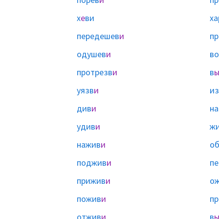
х
е
ви
ха
передешев
и
п
одушев
и
в
протрезв
и
в
уязв
и
из
див
и
на
удив
и
ж
нажив
и
о
поджив
и
пе
прижив
и
о
пожив
и
п
отжив
и
в