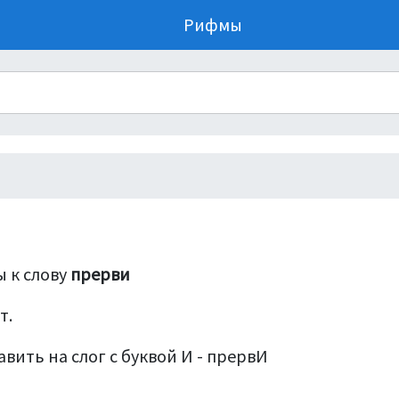
Рифмы
 к слову
прерви
т.
вить на слог с буквой И - прервИ