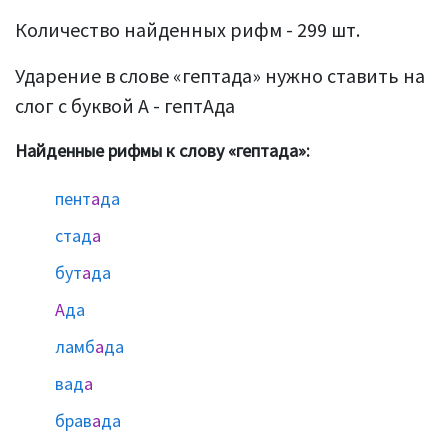
Количество найденных рифм - 299 шт.
Ударение в слове «гептада» нужно ставить на
слог с буквой А - гептАда
Найденные рифмы к слову «гептада»:
пент
а
да
стад
а
бут
а
да
А
да
ламб
а
да
вад
а
брав
а
да