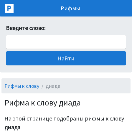
Рифмы
Введите слово:
Рифмы к слову
диада
Рифма к слову диада
На этой странице подобраны рифмы к слову
диада