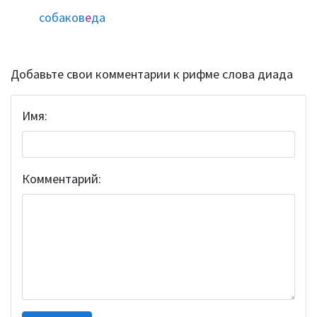
собаков
е
да
Добавьте свои комментарии к рифме слова диада
Имя:
Комментарий: