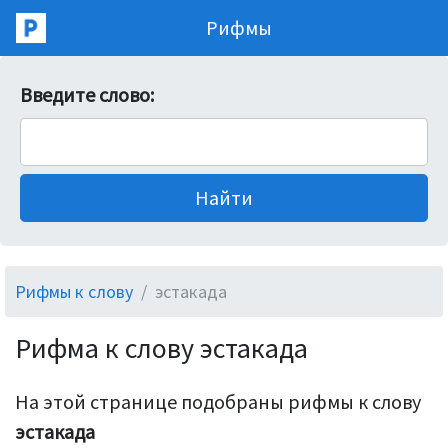
Рифмы
Введите слово:
Рифмы к слову
эстакада
Рифма к слову эстакада
На этой странице подобраны рифмы к слову
эстакада