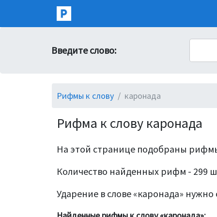
Введите слово:
Рифмы к слову
каронада
Рифма к слову каронада
На этой странице подобраны рифмы
Количество найденных рифм - 299 ш
Ударение в слове «каронада» нужно с
Найденные рифмы к слову «каронада»: