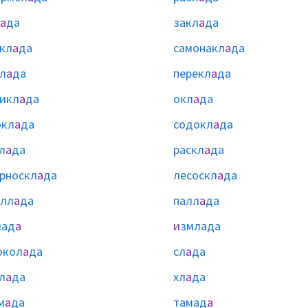
а
да
закл
а
да
кл
а
да
самонакл
а
да
л
а
да
перекл
а
да
икл
а
да
окл
а
да
окл
а
да
содокл
а
да
л
а
да
раскл
а
да
рноскл
а
да
лесоскл
а
да
алл
а
да
палл
а
да
лад
а
и
змлада
окол
а
да
сл
а
да
л
а
да
хл
а
да
м
а
да
тамад
а