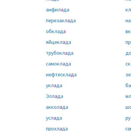
анфил
а
да
кл
перезакл
а
да
на
обклад
а
вк
яйцекл
а
да
пр
трубокл
а
да
д
самокл
а
да
ск
нефтескла
д
а
зе
укл
а
да
б
Элл
а
да
м
аккол
а
да
ш
усл
а
да
ру
прохл
а
да
га