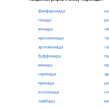
фанфарон
а
да
ка
гон
а
да
ро
мон
а
да
л
хризомон
а
да
тр
артканон
а
да
та
буффон
а
да
Ка
мен
а
да
пр
серен
а
да
ар
прин
а
да
р
колонн
а
да
кл
ламб
а
да
ва