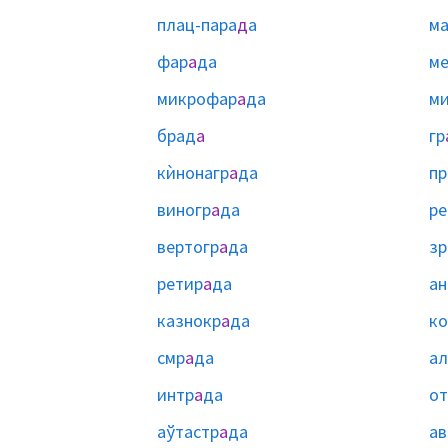
плац-пара
д
а
ма
фар
а
да
ме
микрофар
а
да
м
брад
а
гр
кѝнонагр
а
да
пр
виногр
а
да
ре
вертогр
а
да
зр
ретир
а
да
ан
казнокр
а
да
ко
смр
а
да
ал
интр
а
да
от
аўтастр
а
да
ав