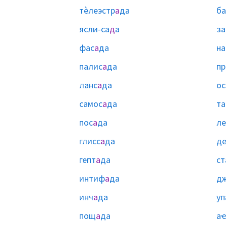
тѐлеэстр
а
да
б
ясли-са
д
а
за
фас
а
да
на
палис
а
да
пр
ланс
а
да
ос
самос
а
да
та
пос
а
да
ле
глисс
а
да
де
гепт
а
да
ст
интиф
а
да
д
инч
а
да
уп
пощ
а
да
а