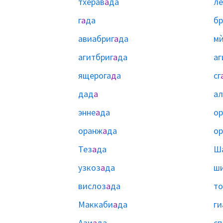
тхерав
а
да
ле
г
а
да
бр
авиабриг
а
да
мѝ
агитбриг
а
да
аг
ящерога
д
а
сг
дад
а
а
энне
а
да
ор
оранж
а
да
о
Тез
а
да
Ш
узкоз
а
да
ш
вислоз
а
да
то
Маккаби
а
да
ги
Ази
а
да
сп