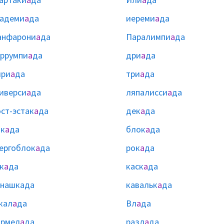
кадеми
а
да
иереми
а
да
анфарони
а
да
Паралимпи
а
да
ррумпи
а
да
дри
а
да
ири
а
да
три
а
да
иверси
а
да
ляпалисси
а
да
ст-эстак
а
да
дек
а
да
к
а
да
блок
а
да
ергоблок
а
да
рок
а
да
к
а
да
каск
а
да
нашкада
кавальк
а
да
кал
а
да
Вл
а
да
армел
а
да
разл
а
да