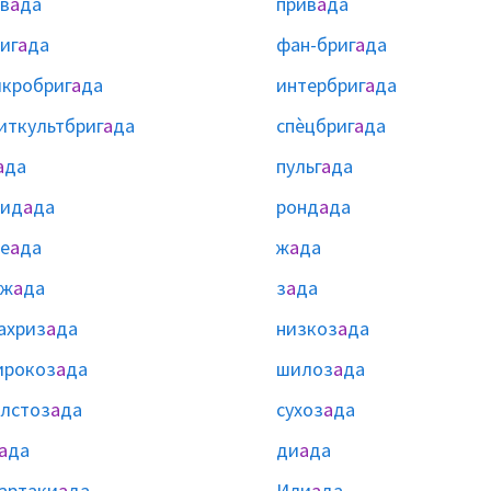
в
а
да
прив
а
да
иг
а
да
фан-бриг
а
да
кробриг
а
да
интербриг
а
да
иткультбриг
а
да
спѐцбриг
а
да
а
да
пульг
а
да
лид
а
да
ронд
а
да
е
а
да
ж
а
да
рж
а
да
з
а
да
ахриз
а
да
низкоз
а
да
ирокоз
а
да
шилоз
а
да
лстоз
а
да
сухоз
а
да
а
да
ди
а
да
артаки
а
да
Или
а
да