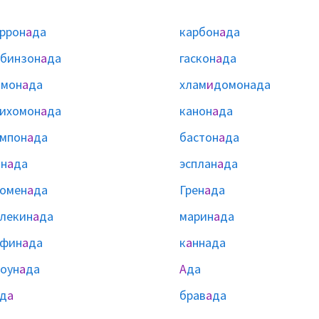
ррон
а
да
карбон
а
да
бинзон
а
да
гаскон
а
да
имон
а
да
хлам
и
домонада
ихомон
а
да
канон
а
да
мпон
а
да
бастон
а
да
н
а
да
эсплан
а
да
омен
а
да
Грен
а
да
лекин
а
да
марин
а
да
афин
а
да
к
а
ннада
оун
а
да
А
да
д
а
брав
а
да