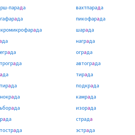
рш-пара
д
а
вахтпара
д
а
гафар
а
да
пикофар
а
да
икромикрофар
а
да
шар
а
да
а
да
нагр
а
да
егр
а
да
огр
а
да
трогр
а
да
автогр
а
да
а
да
тир
а
да
тир
а
да
подкр
а
да
нокр
а
да
камр
а
да
ьбор
а
да
изор
а
да
р
а
да
страд
а
тостр
а
да
эстр
а
да