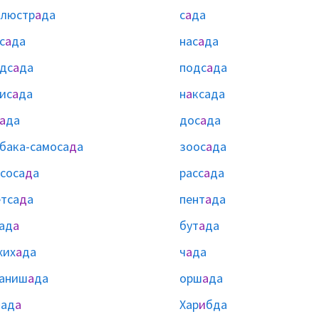
алюстр
а
да
с
а
да
с
а
да
нас
а
да
дс
а
да
подс
а
да
ис
а
да
н
а
ксада
а
да
дос
а
да
бака-самоса
д
а
зоос
а
да
соса
д
а
расс
а
да
тса
д
а
пент
а
да
ад
а
бут
а
да
жих
а
да
ч
а
да
аниш
а
да
орш
а
да
ҽад
а
Хар
и
бда