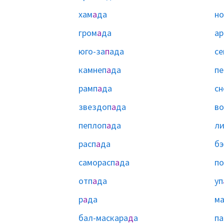
хам
а
да
н
гром
а
да
ар
юго-за
п
ада
се
камнеп
а
да
пе
рамп
а
да
сн
звездоп
а
да
в
пеплоп
а
да
ли
расп
а
да
бэ
саморасп
а
да
по
отп
а
да
уп
р
а
да
ма
бал-маскара
д
а
па