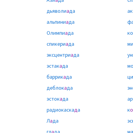
дьяволи
а
да
а
альпини
а
да
ф
Олимпи
а
да
ко
спикери
а
да
м
эксцентри
а
да
ун
эстак
а
да
мо
баррик
а
да
ци
деблок
а
да
эн
эсток
а
да
ар
радиокаска
д
а
к
о
Л
а
да
эс
гл
а
да
м