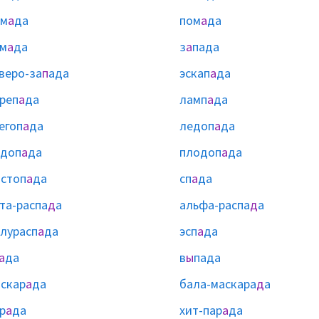
ом
а
да
пом
а
да
м
а
да
з
а
пада
веро-за
п
ада
эскап
а
да
реп
а
да
ламп
а
да
егоп
а
да
ледоп
а
да
одоп
а
да
плодоп
а
да
стоп
а
да
сп
а
да
та-распа
д
а
альфа-распа
д
а
лурасп
а
да
эсп
а
да
а
да
в
ы
пада
скар
а
да
бала-маскара
д
а
р
а
да
хит-пар
а
да