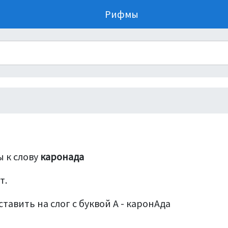
Рифмы
 к слову
каронада
т.
тавить на слог с буквой А - каронАда