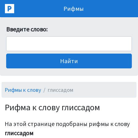
Рифмы
Введите слово:
Рифмы к слову
глиссадом
Рифма к слову глиссадом
На этой странице подобраны рифмы к слову
глиссадом