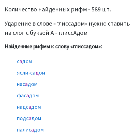
Количество найденных рифм - 589 шт.
Ударение в слове «глиссадом» нужно ставить
на слог с буквой А - глиссАдом
Найденные рифмы к слову «глиссадом»:
с
а
дом
ясли-са
д
ом
нас
а
дом
фас
а
дом
надс
а
дом
подс
а
дом
палис
а
дом