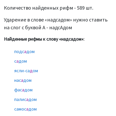
Количество найденных рифм - 589 шт.
Ударение в слове «надсадом» нужно ставить
на слог с буквой А - надсАдом
Найденные рифмы к слову «надсадом»:
подс
а
дом
с
а
дом
ясли-са
д
ом
нас
а
дом
фас
а
дом
палис
а
дом
самос
а
дом